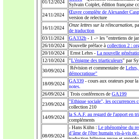
01/12/2024
Sylvain Coiplet, édition française 
Œuvre complète de Alexander Casp
24/11/2024
version de relecture
Onze lettres sur la réincarnation
, p
16/11/2024
de traduction
03/11/2024
GA332b
- 1 -> les "entretiens de ja
26/10/2024
Nouvelle préface à
collection 2 : or
20/10/2024
Ernst Lehrs -
La nouvelle générati
12/10/2024
"
L'énigme des triarticuleurs
" par Sy
Révision et commentaire de
Lehrs,
30/09/2024
démocratique"
GA339
- cours aux orateurs pour l
18/09/2024
notes.
26/09/2024
Trois conférences de
GA199
"Ethique sociale", les occurrences 
23/09/2024
collection 210
la S.A.F. au regard de l'apport en tri
14/09/2024
compléments
- Hans Kühn :
Le phénomène du renv
d’âme de l'être humain vis-à-vis de 
08/09/2024
traduction bilingue revue et approfo