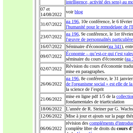
intelligence, activité des sens) au m
07 et
voir
blog
14/08/2022
ga 196
, 10e conférence, le 6 févrie
31/07/2022
l'humanité pour le remodelage de l'
ga 196
, 9e conférence, le 1er févri
23/07/2022
l'œuvre de personnalités particulière
16/07/2022
Séminaire d'économie(
ga 341
), entr
Économie – qu’est-ce qui t’est vale
09/07/2022
séminaire du cours d'économie (
ga 
Révision du cours d'économie tradu
02/07/2022
mise en paragraphes.
ga 196
, 8e conférence, le 31 janvi
26/06/2022
de l'organisme social » est elle de la
la science de l’esprit
mise en ligne pdf 1/5 de la
collecti
21/06/2022
fondamentales de triarticulation
18/06/2022
L'année de R. Steiner par G. Wach
12/06/2022
Mise à jour et ajouts sur la page th
révision des
compléments d'introdu
06/06/2022
complète libre de droits du
cours d