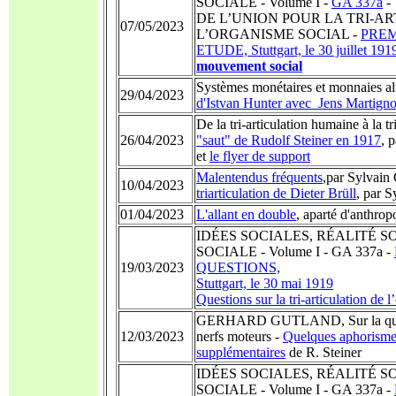
SOCIALE - Volume I -
GA 337a
-
DE L’UNION POUR LA TRI-A
07/05/2023
L’ORGANISME SOCIAL -
PREM
ETUDE, Stuttgart, le 30 juillet 191
mouvement social
Systèmes monétaires et monnaies al
29/04/2023
d'Istvan Hunter avec Jens Martign
De la tri-articulation humaine à la tr
26/04/2023
"saut" de Rudolf Steiner en 1917
, 
et
le flyer de support
Malentendus fréquents
,par Sylvain 
10/04/2023
triarticulation de Dieter Brüll
, par S
01/04/2023
L'allant en double
, aparté d'anthro
IDÉES SOCIALES, RÉALITÉ S
SOCIALE - Volume I - GA 337a -
19/03/2023
QUESTIONS,
Stuttgart, le 30 mai 1919
Questions sur la tri-articulation de l
GERHARD GUTLAND, Sur la questi
12/03/2023
nerfs moteurs -
Quelques aphorismes
supplémentaires
de R. Steiner
IDÉES SOCIALES, RÉALITÉ S
SOCIALE - Volume I - GA 337a -