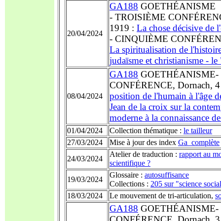
GA188
GOETHÉANISME
- TROISIÈME CONFÉRENCE,
1919 :
La chose décisive de l
20/04/2024
- CINQUIÈME CONFÉRENCE,
La spiritualisation de l'histo
judaïsme et christianisme - l
GA188
GOETHÉANISME-
CONFÉRENCE, Dornach, 4 j
position de l'humain à l'âge d
08/04/2024
Jean de la croix sur la contem
moderne à la connaissance de 
01/04/2024
Collection thématique :
le tailleur
27/03/2024
Mise à jour des index
Ga_complète
Atelier de traduction :
rapport au mo
24/03/2024
scientifique ?
Glossaire :
autosuffisance
19/03/2024
Collections :
205 sur "science socia
18/03/2024
Le mouvement de tri-articulation,
s
GA188
GOETHÉANISME-
CONFÉRENCE, Dornach, 3 j