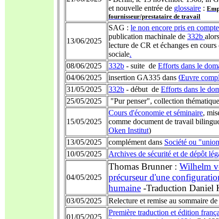
et nouvelle entrée de
glossaire
:
Empl
fournisseur/prestataire de travail
SAG :
le non encore pris en compte
publication machinale de
332b
alors
13/06/2025
lecture de CR et échanges en cours 
sociale
.
08/06/2025
332b
- suite de
Efforts dans le do
04/06/2025
insertion GA335 dans
Œuvre complè
31/05/2025
332b
- début de
Efforts dans le d
25/05/2025
"Pur penser", collection thématiqu
Cours d'économie et séminaire
, mis
15/05/2025
comme document de travail bilingue
Oken Institut
)
13/05/2025
complément dans
Société ou "unio
10/05/2025
Archives de sécurité et de dépôt lé
Thomas Brunner :
Wilhelm 
précurseur d'une configurati
04/05/2025
humaine
-
Traduction Daniel
03/05/2025
Relecture et remise au sommaire de
Première traduction et édition fran
01/05/2025