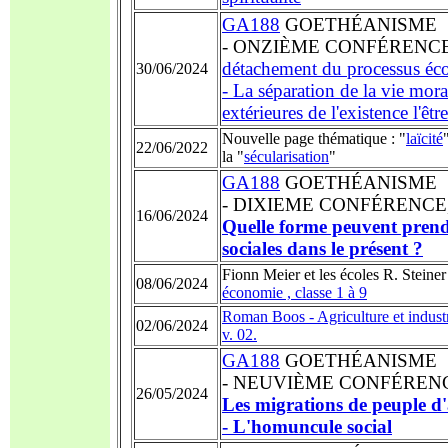
GA188
GOETHÉANISME
- ONZIÈME
CONFÉRENCE, 1
détachement du processus éc
30/06/2024
- La séparation de la vie moral
extérieures de l'existence l'être
Nouvelle page thématique : "
laïcité
22/06/2022
la "
sécularisation
"
GA188
GOETHÉANISME
- DIXIEME
CONFÉRENCE, 31
16/06/2024
Quelle forme peuvent prendr
sociales dans le présent ?
Fionn Meier et les écoles R. Steiner
08/06/2024
économie , classe 1 à 9
Roman Boos - Agriculture et industri
02/06/2024
v. 02.
GA188
GOETHÉANISME
- NEUVIÈME
CONFÉRENCE,
26/05/2024
Les migrations de peuple d'
- L'homuncule social