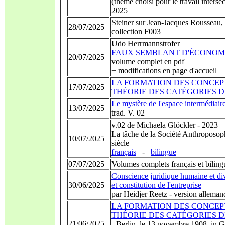
(thème choisi pour le travail inters
2025
Steiner sur Jean-Jacques Rousseau,
28/07/2025
collection F003
Udo Herrmannstrofer
FAUX SEMBLANT D'ÉCONOM
20/07/2025
volume complet en pdf
+ modifications en page d'accueil
LA FORMATION DES CONCEP
17/07/2025
THÉORIE DES CATÉGORIES 
Le mystère de l'espace intermédiair
13/07/2025
trad. V. 02
v.02 de Michaela Glöckler - 2023
La tâche de la Société Anthroposop
10/07/2025
siècle
français
-
bilingue
07/07/2025
Volumes complets français et bilin
Conscience juridique humaine et divi
30/06/2025
et constitution de l'entreprise
par Heidjer Reetz - version alleman
LA FORMATION DES CONCEP
THÉORIE DES CATÉGORIES 
21/06/2025
- Berlin, le 13 novembre 1908, in