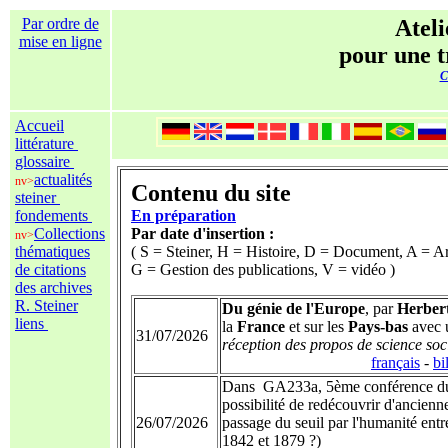
Par ordre de
Atel
mise en ligne
pour une t
C
Accueil
littérature
glossaire
actualités
nv>
Contenu du site
steiner
fondements
En préparation
Collections
Par date d'insertion :
nv>
thématiques
( S = Steiner, H = Histoire, D = Document, A = Ar
de citations
G = Gestion des publications, V = vidéo )
des archives
R. Steiner
Du génie de l'Europe
, par
Herber
liens
la
France
et sur les
Pays-bas
avec 
31/07/2026
réception des propos de science soc
français
-
bi
Dans GA233a, 5ème conférence du 
possibilité de redécouvrir d'ancienn
26/07/2026
passage du seuil par l'humanité entr
1842 et 1879 ?)