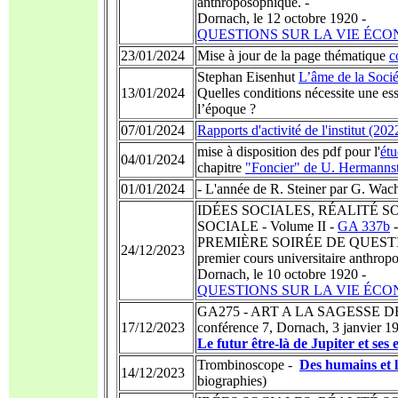
anthroposophique. -
Dornach, le 12 octobre 1920 -
QUESTIONS SUR LA VIE ÉCO
23/01/2024
Mise à jour de la page thématique
c
Stephan Eisenhut
L’âme de la Soci
13/01/2024
Quelles conditions nécessite une e
l’époque ?
07/01/2024
Rapports d'activité de l'institut (20
mise à disposition des pdf pour l'
étu
04/01/2024
chapitre
"Foncier" de U. Hermannst
01/01/2024
-
L'année de R. Steiner par G. Wac
IDÉES SOCIALES, RÉALITÉ S
SOCIALE - Volume II -
GA 337b
PREMIÈRE SOIRÉE DE QUESTION
24/12/2023
premier cours universitaire anthrop
Dornach, le 10 octobre 1920 -
QUESTIONS SUR LA VIE ÉCO
GA275 - ART A LA SAGESSE D
17/12/2023
conférence 7, Dornach, 3 janvier 19
Le futur être-là de Jupiter et ses e
Trombinoscope -
Des humains et l
14/12/2023
biographies)