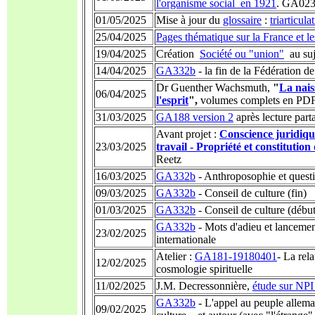
l'organisme social en 1921
. GA02
01/05/2025
Mise à jour du
glossaire
:
triarticula
25/04/2025
Pages thématique sur la France et le
19/04/2025
Création
Société ou "union"
au suj
14/04/2025
GA332b
- la fin de la Fédération de 
Dr Guenther Wachsmuth,
"
La nais
06/04/2025
l'esprit
",
volumes complets
en PD
31/03/2025
GA188 version 2
après lecture part
Avant projet :
Conscience juridiqu
23/03/2025
travail - Propriété et constitution 
Reetz
16/03/2025
GA332b
- Anthroposophie et questi
09/03/2025
GA332b
- Conseil de culture (fin)
01/03/2025
GA332b
- Conseil de culture (début
GA332b
- Mots d'adieu et lanceme
23/02/2025
internationale
Atelier :
GA181-19180401
- La rela
12/02/2025
cosmologie spirituelle
11/02/2025
J.M. Decressonnière,
étude sur NPI
GA332b
- L'appel au peuple allem
09/02/2025