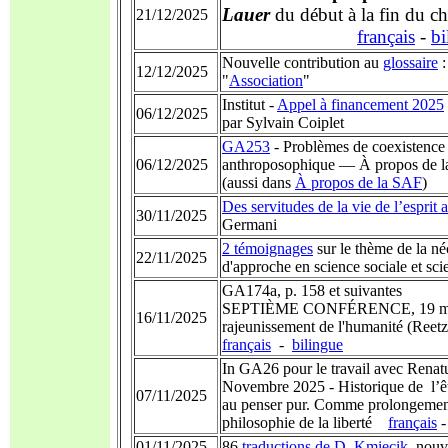
Lauer
du début à la fin du ch
21/12/2025
français
-
bi
Nouvelle contribution au
glossaire
:
12/12/2025
"
Association
"
Institut -
Appel à financement 2025
06/12/2025
par Sylvain Coiplet
GA253
- Problèmes de coexistence 
06/12/2025
anthroposophique — À propos de la
(aussi dans
À propos de la SAF
)
Des servitudes de la vie de l’esprit
30/11/2025
Germani
2 témoignages
sur le thème de la né
22/11/2025
d'approche en science sociale et sci
GA174a, p. 158 et suivantes
SEPTIÈME CONFÉRENCE, 19 mai 19
16/11/2025
rajeunissement de l'humanité (Reet
français
-
bilingue
In GA26 pour le travail avec Renatu
Novembre 2025 - Historique de l’êt
07/11/2025
au penser pur. Comme prolongement
philosophie de la liberté
français
01/11/2025
86
traductions de D. Kmiecik
, nouv