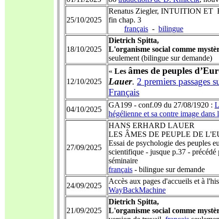
Renatus Ziegler, INTUITION ET
25/10/2025
fin chap. 3
français
-
bilingue
Dietrich Spitta,
18/10/2025
L'organisme social comme mystè
seulement (bilingue sur demande)
âmes de peuples d’Eu
«
Les
Lauer
.
2 premiers passages su
12/10/2025
Français
GA199 - conf.09 du 27/08/1920 :
L
04/10/2025
hégélienne et sa contre image dans
HANS ERHARD LAUER
LES ÂMES DE PEUPLE DE L'EU
Essai de psychologie des peuples eu
27/09/2025
scientifique - jusque p.37 - précédé 
séminaire
français
- bilingue sur demande
Accès aux pages d'accueils et à l'hi
24/09/2025
WayBackMachine
Dietrich Spitta,
21/09/2025
L'organisme social comme mystè