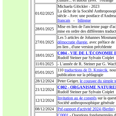
culture... et autour (avec "l'étrange"
Michaela Glöckler - 2023
La tâche de la Société Anthroposop
01/02/2025
siècle - Avec une postface d'Andre
français
-
bilingue
Mise en lien de l'ancienne page d'a
28/01/2025
mise en ordre des différentes traduc
Les 5 articles de Johannes Mosma
27/01/2025
démocratie élargie
, avec préface de
en lien , d'une version précédente
C004 - VIE DE L'ÉCONOMIE
18/01/2025
Rudolf Steiner par Sylvain Coiplet
11/01/2025
-
L'année de R. Steiner par G. Wac
110
traductions de D. Kmiecik
, nou
05/01/2025
publication sur la pédagogie
28/12/2024
Peter Geiger,
le courage du simple
C002 - ORGANISME NATURE
21/12/2024
Rudolf Steiner par Sylvain Coiplet
Invitation au 4e congrès
sur la quest
12/12/2024
Société anthroposophique générale
08/12/2024
Pré-rapport d'activité 2024 (Berlin)
C0001
- Questions fondamentales de 