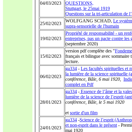
04/03/2023
QUESTIONS,
Stuttgart, le 25mai 1919
Questions sur la tri-articulation de l
WOLFGANG SCHAD,
Le système
25/02/2023
supra-sensorielle de l'humain
Propriété de responsabilité - un ren
19/02/2023
entreprises, pas un pacte contre les 
(septembre 2020)
version pdf complète des "
Fondemen
15/02/2023
français et bilingue avec sommaire 
lecture.
ga334
-
Les facultés spirituelles et
la lumière de la science spirituelle 
06/02/2023
conférence, Bâle,
6
mai
1920,
Indi
complet en Pdf
ga334
-
Essence de l’âme et la vale
lumière de la science de l’esprit (a
28/01/2023
conférence, Bâle,
le 5
mai
1920
et
sortie d'un film
ga334
-
Science de l’esprit (Anthrop
et non-esprit dans le présent
- Premiè
24/01/2023
mai 1920