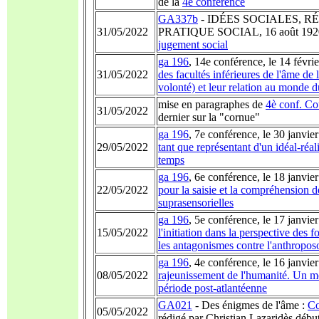
de la
4è conférence
GA337b
- IDÉES SOCIALES, R
31/05/2022
PRATIQUE SOCIAL, 16 août 192
jugement social
ga 196
, 14e conférence, le 14 févri
31/05/2022
des facultés inférieures de l'âme de 
volonté) et leur relation au monde d
mise en paragraphes de
4è conf. Co
31/05/2022
dernier sur la "cornue"
ga 196
, 7e conférence, le 30 janvie
29/05/2022
tant que représentant d'un idéal-ré
temps
ga 196
, 6e conférence, le 18 janvi
22/05/2022
pour la saisie et la compréhension 
suprasensorielles
ga 196
, 5e conférence, le 17 janvi
15/05/2022
l'initiation dans la perspective des 
les antagonismes contre l'anthropos
ga 196
, 4e conférence, le 16 janvi
08/05/2022
rajeunissement de l'humanité. Un m
période post-atlantéenne
GA021
- Des énigmes de l'âme :
Co
05/05/2022
rédigé par Christian Lazaridès débu