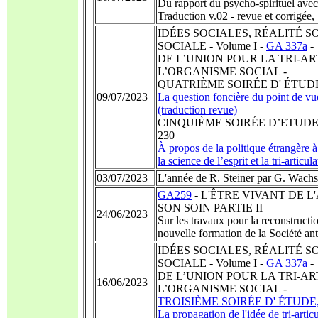
Du rapport du psycho-spirituel avec
Traduction v.02 - revue et corrigée,
IDÉES SOCIALES, RÉALITÉ S
SOCIALE - Volume I -
GA 337a
-
DE L’UNION POUR LA TRI-A
L’ORGANISME SOCIAL -
QUATRIÈME SOIRÉE D' ÉTUDE, Stu
09/07/2023
La question foncière du point de vue 
(traduction revue)
CINQUIÈME SOIRÉE D’ETUDE, Stut
230
À propos de la politique étrangère à
la science de l’esprit et la tri-articul
03/07/2023
L'année de R. Steiner par G. Wach
GA259
- L'ÊTRE VIVANT DE 
SON SOIN PARTIE II
24/06/2023
Sur les travaux pour la reconstruct
nouvelle formation de la Société a
IDÉES SOCIALES, RÉALITÉ S
SOCIALE - Volume I -
GA 337a
-
DE L’UNION POUR LA TRI-A
16/06/2023
L’ORGANISME SOCIAL -
TROISIÈME SOIRÉE D' ÉTUDE, St
La propagation de l'idée de tri-artic