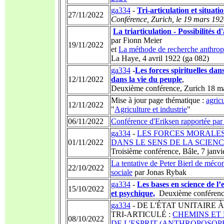
ga334
-
Tri-articulation et situa
27/11/2022
Conférence, Zurich,
le 19 mars 19
La triarticulation - Possibilités d
par Fionn Meier
19/11/2022
et
La méthode de recherche anthro
La Haye, 4 avril 1922 (ga 082)
ga334
-
Les forces spirituelles dans
12/11/2022
dans la vie du peuple
,
Deuxième conférence, Zurich 18 m
Mise à jour page thématique :
agric
12/11/2022
"
Agriculture et industrie
"
06/11/2022
Conférence d'Eriksen rapportée par
ga334
-
LES FORCES MORALES
01/11/2022
DANS LE SENS DE LA SCIENC
Troisième conférence, Bâle, 7 janvi
La tentative de Peter Bierl de mécom
22/10/2022
sociale
par Jonas Rybak
ga334
-
Les bases en science de l’e
15/10/2022
et psychique,
Deuxième conférence
ga334
- DE L'ÉTAT UNITAIRE 
TRI-ARTICULÉ :
CHEMINS ET 
08/10/2022
DE L'ESPRIT (ANTHROPOSOP