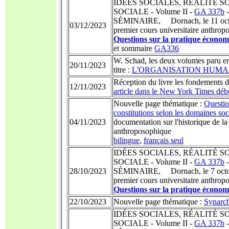
IDÉES SOCIALES, RÉALITÉ S
SOCIALE - Volume II -
GA 337b
SÉMINAIRE, Dornach, le 11 octob
03/12/2023
premier cours universitaire anthrop
Questions sur la pratique économ
et sommaire
GA336
W. Schad, les deux volumes paru en
20/11/2023
titre :
L'ORGANISATION HUMAINE e
Réception du livre les fondements de
12/11/2023
article dans le New York Times déb
Nouvelle page thématique :
Questio
constitutions selon les domaines so
04/11/2023
documentation sur l'historique de la 
anthroposophique
bilingue
,
français seul
IDÉES SOCIALES, RÉALITÉ S
SOCIALE - Volume II -
GA 337b
28/10/2023
SÉMINAIRE, Dornach, le 7 octobr
premier cours universitaire anthrop
Questions sur la pratique économ
22/10/2023
Nouvelle page thématique :
Synarchi
IDÉES SOCIALES, RÉALITÉ S
SOCIALE - Volume II -
GA 337b
-