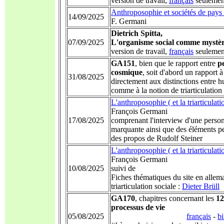
version de travail,
français
seulemen
Anthroposophie et sociétés de pays 
14/09/2025
F. Germani
Dietrich Spitta,
07/09/2025
L'organisme social comme mystè
version de travail,
français
seulemen
GA151
, bien que le rapport entre
p
cosmique
, soit d'abord un rapport à 
31/08/2025
directement aux distinctions entre 
comme à la notion de triarticulation
L'anthroposophie ( et la triarticula
François Germani
17/08/2025
comprenant l'interview d'une perso
marquante ainsi que des éléments p
des propos de Rudolf Steiner
L'anthroposophie ( et la triarticula
François Germani
10/08/2025
suivi de
Fiches thématiques du site en allema
triarticulation sociale :
Dieter Brüll
GA170
, chapitres concernant les
12
processus de vie
05/08/2025
français
-
bi