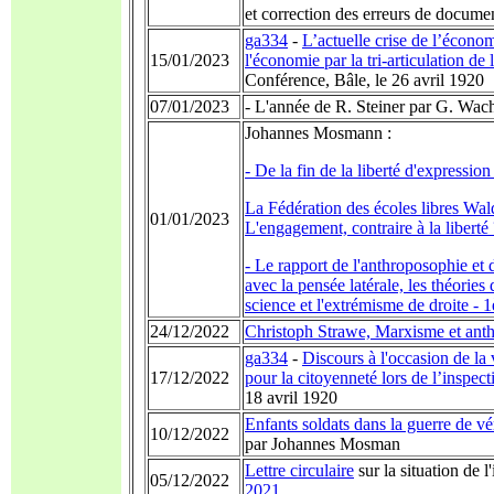
et correction des erreurs de docum
ga334
-
L’actuelle crise de l’économ
15/01/2023
l'économie par la tri-articulation de 
Conférence, Bâle, le 26 avril 1920
07/01/2023
-
L'année de R. Steiner par G. Wac
Johannes Mosmann :
- De la fin de la liberté d'expressi
La Fédération des écoles libres Wal
01/01/2023
L'engagement, contraire à la liberté 
- Le rapport de l'anthroposophie et
avec la pensée latérale, les théories
science et l'extrémisme de droite - 
24/12/2022
Christoph Strawe, Marxisme et ant
ga334
-
Discours à l'occasion de la 
17/12/2022
pour la citoyenneté lors de l’inspec
18 avril 1920
Enfants soldats dans la guerre de v
10/12/2022
par Johannes Mosman
Lettre circulaire
sur la situation de l'
05/12/2022
2021