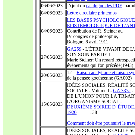
06/06/2023
Ajout du
catalogue des PDF
parmi 
04/06/2023
Lettre circulaire printemps
LES BASES PSYCHOLOGIQUES
ÉPISTÉMOLOGIQUE DE L’AN
04/06/2023
Contribution de R. Steiner au
IV congrès de philosophie,
Bologne, 8 avril 1911
GA259
- L'ÊTRE VIVANT DE 
SON SOIN PARTIE I
27/05/2023
Marie Steiner: Un regard rétrospecti
événements qui l'on précédé(1943
12 –
Raison analytique et raison sy
20/05/2023
de la pensée goethéenne (GA002)
IDÉES SOCIALES, RÉALITÉ S
SOCIALE - Volume I -
GA 337a
-
DE L’UNION POUR LA TRI-A
L’ORGANISME SOCIAL -
15/05/2023
DEUXIÈME SOIREE D' ÉTUDE, Stu
1920
138
Comment doit être poursuivi le travai
IDÉES SOCIALES, RÉALITÉ S