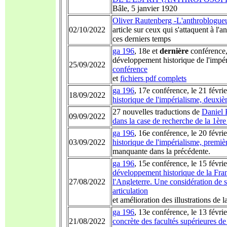
Bâle, 5 janvier 1920
Oliver Rautenberg -L'anthroblogueu
02/10/2022
article sur ceux qui s'attaquent à 
ces derniers temps
ga 196
, 18e et
dernière
conférence,
développement historique de l'impé
25/09/2022
conférence
et
fichiers pdf complets
ga 196
, 17e conférence, le 21 févr
18/09/2022
historique de l'impérialisme, deuxi
27 nouvelles traductions de
Daniel 
09/09/2022
dans la case de recherche de la 1èr
ga 196
, 16e conférence, le 20 févr
03/09/2022
historique de l'impérialisme, premi
manquante dans la précédente.
ga 196
, 15e conférence, le 15 févr
développement historique de la Fran
27/08/2022
l'Angleterre. Une considération de sci
articulation
et amélioration des illustrations de 
ga 196
, 13e conférence, le 13 févr
21/08/2022
concrète des facultés supérieures d