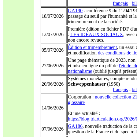
français
-
bi
GA190
- conférence 9 du 11/04/191
18/07/2026
passage du seuil par l'humanité et la
trimembrement de la société.
Première édition en fichier PDF d'u
12/07/2026
:
LES IDÉAUX SOCIAUX
, avec 
non encore revues.
Édition et trimembrement
, un essai
05/07/2026
et modification
des conditions de li
Une page thématique de 2023, non p
27/06/2026
et mise en ligne du pdf de
l'étude d
nationalisme
(oublié jusqu'à présent
Systèmes monétaires, compte rendu 
20/06/2026
Schweppenhauser
(1950)
français
-
bi
Corporation :
nouvelle collection 2
glossaire
14/06/2026
Et une actualité :
https://blog.triarticulation.org/2026
GA186
, nouvelle traduction de la 
07/06/2026
question de la France et du spectre l