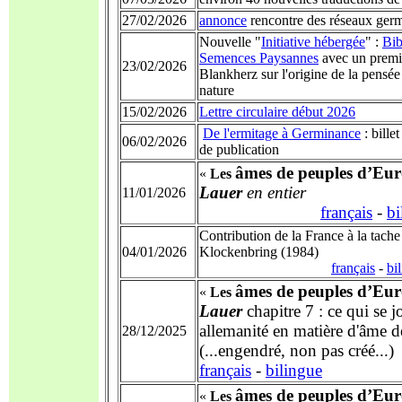
27/02/2026
annonce
rencontre des réseaux ge
Nouvelle "
Initiative hébergée
" :
Bib
Semences Paysannes
avec un premi
23/02/2026
Blankherz sur l'origine de la pensé
nature
15/02/2026
Lettre circulaire début 2026
De l'ermitage à Germinance
: bille
06/02/2026
de publication
âmes de peuples d’Eu
«
Les
Lauer
en entier
11/01/2026
français
-
bi
Contribution de la France à la tache
04/01/2026
Klockenbring (1984)
français
-
bi
âmes de peuples d’Eu
«
Les
Lauer
chapitre 7 : ce qui se j
allemanité en matière d'âme d
28/12/2025
(...engendré, non pas créé...)
français
-
bilingue
âmes de peuples d’Eu
«
Les