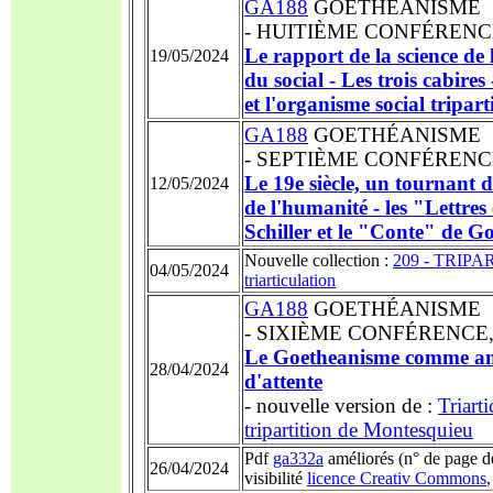
GA188
GOETHÉANISME
- HUITIÈME
CONFÉRENCE, 
Le rapport de la science de 
19/05/2024
du social - Les trois cabire
et l'organisme social tripart
GA188
GOETHÉANISME
- SEPTIÈME
CONFÉRENCE, 
Le 19e siècle, un tournant 
12/05/2024
de l'humanité - les "Lettres
Schiller et le "Conte" de G
Nouvelle collection :
209 - TRIPAR
04/05/2024
triarticulation
GA188
GOETHÉANISME
-
SIXIÈME CONFÉRENCE, 1
Le Goetheanisme comme a
28/04/2024
d'attente
- nouvelle version de :
Triarti
tripartition de Montesquieu
Pdf
ga332a
améliorés (n° de page de 
26/04/2024
visibilité
licence Creativ Commons