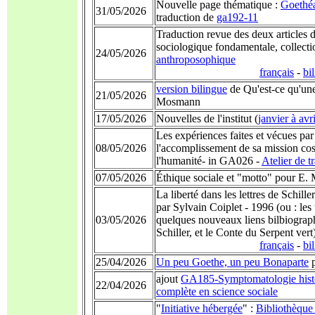
Nouvelle page thématique :
Goethé
31/05/2026
traduction de
ga192-11
Traduction revue des deux articles d
sociologique fondamentale, collecti
24/05/2026
anthroposophique
français
-
bi
version bilingue
de Qu'est-ce qu'une
21/05/2026
Mosmann
17/05/2026
Nouvelles de l'institut (
janvier à avri
Les expériences faites et vécues pa
08/05/2026
l'accomplissement de sa mission cos
l'humanité- in GA026 -
Atelier de t
07/05/2026
Éthique sociale et "motto" pour E.
La liberté dans les lettres de Schille
par Sylvain Coiplet - 1996 (ou : les 
03/05/2026
quelques nouveaux liens bilbiograph
Schiller, et le Conte du Serpent vert
français
-
bi
25/04/2026
Un peu Goethe, un peu Bonaparte
p
ajout
GA185-Symptomatologie hist
22/04/2026
complète en science sociale
"
Initiative hébergée
" :
Bibliothèque