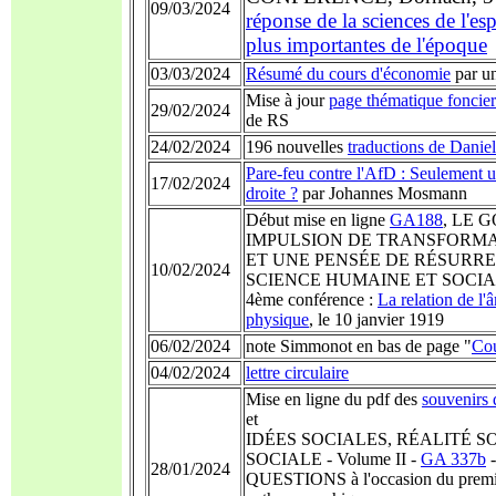
09/03/2024
réponse de la sciences de l'esp
plus importantes de l'époque
03/03/2024
Résumé du cours d'économie
par un
Mise à jour
page thématique foncier
29/02/2024
de RS
24/02/2024
196 nouvelles
traductions de Danie
Pare-feu contre l'AfD : Seulement u
17/02/2024
droite ?
par Johannes Mosmann
Début mise en ligne
GA188
, LE 
IMPULSION DE TRANSFORM
ET UNE PENSÉE DE RÉSURRE
10/02/2024
SCIENCE HUMAINE ET SOCIA
4ème conférence :
La relation de l'
physique
, le 10 janvier 191
06/02/2024
note Simmonot en bas de page "
Cou
04/02/2024
lettre circulaire
Mise en ligne du pdf des
souvenirs
et
IDÉES SOCIALES, RÉALITÉ S
SOCIALE - Volume II -
GA 337b
28/01/2024
QUESTIONS à l'occasion du premier