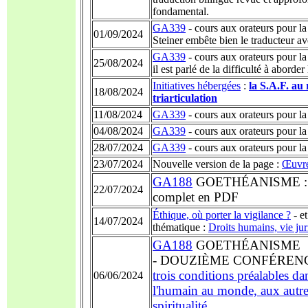
fondamental.
GA339
- cours aux orateurs pour la
01/09/2024
Steiner embête bien le traducteur av
GA339
- cours aux orateurs pour la
25/08/2024
il est parlé de la difficulté à aborder 
Initiatives hébergées
:
la S.A.F. au
18/08/2024
triarticulation
11/08/2024
GA339
- cours aux orateurs pour la
04/08/2024
GA339
- cours aux orateurs pour la
28/07/2024
GA339
- cours aux orateurs pour la
23/07/2024
Nouvelle version de la page :
Œuvre
GA188
GOETHÉANISME : pu
22/07/2024
complet en PDF
Éthique, où porter la vigilance ?
- et
14/07/2024
thématique :
Droits humains, vie jur
GA188
GOETHÉANISME
- DOUZIÈME
CONFÉRENCE,
trois conditions préalables da
06/06/2024
l'humain au monde, aux autre
spiritualité