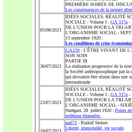
PREMIÈRE SOIRÉE DE DISCUSSION
Les conséquences de la pensée abstr
IDÉES SOCIALES, RÉALITÉ S
SOCIALE - Volume I -
GA 337a
-
DE L’UNION POUR LA TRI-A
05/08/2023
L’ORGANISME SOCIAL - SEPT
15 septembre 1920 :
Les conditions de crise économiqu
GA259
- L'ÊTRE VIVANT DE 
SON SOIN
PARTIE III
30/07/2023
La réalisation progressive de la nou
la Société anthroposophique par la c
qui devraient être réunie dans une 
internationale
IDÉES SOCIALES, RÉALITÉ S
SOCIALE - Volume I -
GA 337a
-
DE L’UNION POUR LA TRI-A
23/07/2023
L’ORGANISME SOCIAL - SIXI
Stuttgart, 28 juillet 1920 :
Points de
politique étrangère.
ga072
- Rudolf Steiner
Liberté, immortalité, vie sociale
.
16/07/2023