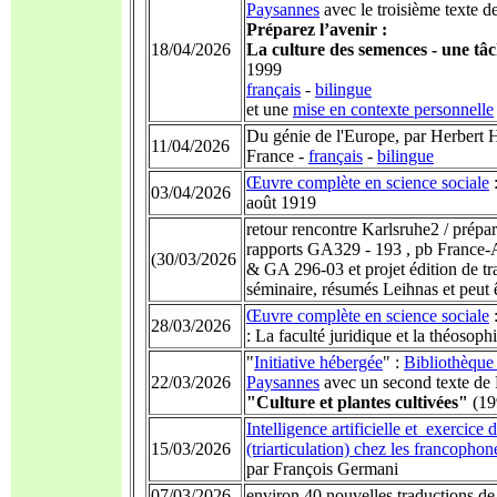
Paysannes
avec le troisième texte 
Préparez l’avenir :
18/04/2026
La culture des semences - une tâ
1999
français
-
bilingue
et une
mise en contexte personnelle
Du génie de l'Europe, par Herbert H
11/04/2026
France -
français
-
bilingue
Œuvre complète en science sociale
03/04/2026
août 1919
retour rencontre Karlsruhe2 / prépa
rapports GA329 - 193 , pb France-A
(30/03/2026
& GA 296-03 et projet édition de t
séminaire, résumés Leihnas et peut ê
Œuvre complète en science sociale
:
28/03/2026
: La faculté juridique et la théosop
"
Initiative hébergée
" :
Bibliothèque
22/03/2026
Paysannes
avec un second texte de
"Culture et plantes cultivées"
(19
Intelligence artificielle et exercic
15/03/2026
(triarticulation) chez les francophon
par François Germani
07/03/2026
environ 40 nouvelles traductions d