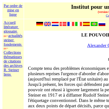
Par ordre de
Institut pour un
mise en
(version 
ligne
Co
Accueil
littérature
glossaire
LE POUVOI
actualités
nv>
steiner
fondements
Alexander 
nv>
Collections
thématiques
de citations
des archives
Compte tenu des problèmes économiques et d
R. Steiner
plusieurs reprises l'urgence d'aborder d'abord
liens
(aujourd'hui remplacé par l'État unitaire) au
Jusqu'à présent, les forces qui défendent p
pouvoir ont réussi à ignorer largement la p
Steiner en 1917 et à diffamer Rudolf Steine
l'étiquetage conventionnel. Dans le même tem
aux deux points de départ décisifs, parce q