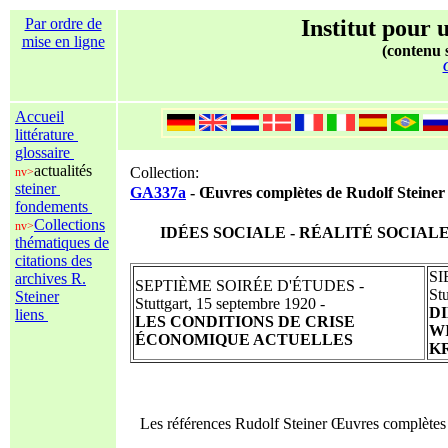
Par ordre de
Institut pour u
mise en ligne
(contenu s
C
Accueil
littérature
glossaire
actualités
Collection:
nv>
steiner
GA337a
- Œuvres complètes de Rudolf Steiner 
fondements
Collections
nv>
IDÉES SOCIALE - RÉALITÉ SOCIALE
thématiques de
citations des
SI
archives R.
SEPTIÈME SOIRÉE D'ÉTUDES -
St
Steiner
Stuttgart, 15 septembre 1920 -
D
liens
LES CONDITIONS DE CRISE
W
ÉCONOMIQUE ACTUELLES
K
Les références Rudolf Steiner Œuvres complète