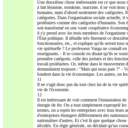
Une deuxième chose intéressante est ce que nous tro
à fait léniniste, trotskiste, marxiste, il ne voit don
humains, mais d'abord seulement des catégories. Il 
catégories. Dans l'organisation sociale actuelle, il vo
prolétaires comme des catégories d'humains. Son étro
soit transformé en une vaste coopérative économiqu
il s'y prend avec les trois membres de l'organisme 
l'État politique. Il détaille très finement ce deuxiè
fonctionnaires, etc., et explique qu'ils seront tous s
vie spirituelle ? Le professeur Varga ne connaît en fa
enseignants. - Il se console en disant qu'ils se so
première catégorie, celle des juristes et des fonct
travail prolétarien. Or, même dans le mouvement de 
demandaient toujours : "Mais qui nous paie ?" - Va
fondent dans la vie économique. Les autres, on les
11
Il ne s'agit donc pas du tout chez lui de la vie spir
vie de l'économie.
12
Il est intéressant de voir comment l'instauration d
énergie de fer. On a tout simplement exproprié les e
termes, on a repris les entreprises avec tous leurs ac
d'entreprises étrangers différemment des nationaux.
nationaliser d'autres. Et c'est là que quelque chose 
décidée. En règle générale, on décidait qu'un consei