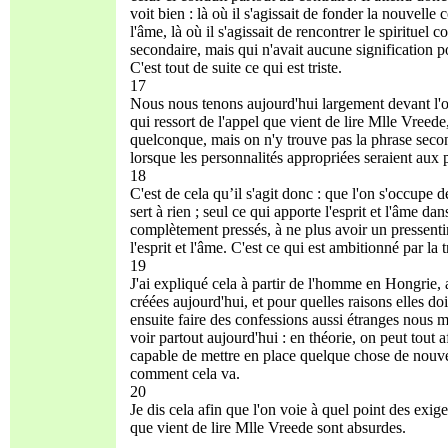
voit bien : là où il s'agissait de fonder la nouvelle
l'âme, là où il s'agissait de rencontrer le spirituel 
secondaire, mais qui n'avait aucune signification
C'est tout de suite ce qui est triste.
17
Nous nous tenons aujourd'hui largement devant l'opin
qui ressort de l'appel que vient de lire Mlle Vreed
quelconque, mais on n'y trouve pas la phrase second
lorsque les personnalités appropriées seraient aux
18
C'est de cela qu’il s'agit donc : que l'on s'occupe d
sert à rien ; seul ce qui apporte l'esprit et l'âme d
complètement pressés, à ne plus avoir un pressentime
l'esprit et l'âme. C'est ce qui est ambitionné par la t
19
J'ai expliqué cela à partir de l'homme en Hongrie, 
créées aujourd'hui, et pour quelles raisons elles do
ensuite faire des confessions aussi étranges nous m
voir partout aujourd'hui : en théorie, on peut tout
capable de mettre en place quelque chose de nouvea
comment cela va.
20
Je dis cela afin que l'on voie à quel point des exi
que vient de lire Mlle Vreede sont absurdes.