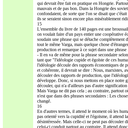
qui devrait être fait en pratique en Hongrie. Parto
mauvais et de pas bon. Dans la Hongrie des soviets/c
confondaient, de sorte que l'on se disait que c'ét
ils se seraient sinon encore plus misérablement ridic
15
L'ensemble du livre de 140 pages est une broussaill
on voulait faire d'un pays entier une coopérative
soudain une phrase qui se détache complètement du 
tout le même Varga, mais quelque chose d'étranger.
production et remarque à ce sujet dans une phrase se
- Il en va de même pour la phrase secondaire selon
tant que "l'idéologie cupide et égoïste de ces hum
l'idéologie découle des rapports économiques de p
et cohérente, il devrait se dire : Nous, marxistes, 
découler des rapports de production, que l'idéolo
développe. Donc, si nous mettons en place notre g
découler, qui n'a d'ailleurs pas d'autre significat
Mais Varga ne dit pas cela ; au contraire, partout où
n'est que dans des phrases secondaires : Les chos
changé.
16
En d'autres termes, il attend le moment où les hu
pas orienté vers la cupidité et l'égoïsme, il attend
désintéressée. Mais celle-ci ne peut pas découler
celui-ci conduit partout au contraire. Il attend do