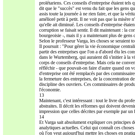
prolétariens. Ces conseils d'entreprise étaient tels 
dit que le "succès" est venu du fait que les gens qu
assis toute la journée à ne rien faire, et que la vérit
amélioré petit à petit. Il ne voit pas que la misère 
qu'elle ait diminué. Les conseils d'entreprise étaie
corruption se faisait sentir. Il dit maintenant : la co
bourgeoisie -, mais il y a maintenant plus de gens
Selon le professeur Varga, les choses se seraient tou
Il poursuit : "Pour gérer la vie économique central
partir des entreprises que l'on a d'abord élu les con
dans le Wurtemberg, qui auraient dû s'initier à la 
corps de conseils d'entreprise. Mais cela ne con
réfléchir - que pouvait-on faire d'autre quand on vo
d'entreprise ont été remplacés par des commissaire
la fermeture des entreprises, de la concentration des
discipline des ouvriers. Ces commissaires de produc
l'économie.
13
Maintenant, c'est intéressant : tout le livre du prof
abstraites. Il décrit les réformes qui doivent deven
impression que celles décrites par exemple par 
14
Et Varga sait absolument expliquer ces principes de
analytiques actuelles. Celui qui connaît ces choses 
où l'on veut aujourd'hui mettre les choses en prat