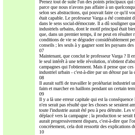
Prenez tout de suite l'un des points principaux qui
parce que nous n'avons pas affaire à un quelconq
selon ses abstractions, qui pouvait faire ce qu'il vou
était capable. Le professeur Varga a été contraint
dans le sens social-démocrate. Il a dû souligner qu
industriels urbains, dont le motif principal était bi
que, dans un premier temps, il ne peut en résulter r
conditions de vie se dégrader considérablement pen
conseils ; les seuls à y gagner sont les paysans de
07
Maintenant, que conclut le professeur Varga ? Il en 
le seul intérêt à une telle révolution, n'obtient d'a
campagnes qui l'obtiennent. Mais il pense que ces c
industriel urbain - c'est-à-dire par un détour par l
08
Il aurait suffi de travailler le prolétariat industrie
faim et marcher en haillons pendant un certain tem
09
Il y a là une erreur capitale qui est la conséquence 
n'en serait pas résulté que les choses se seraient a
toute l'industrie aurait été peu à peu détruite. Les 
déplacé vers la campagne ; la production se serait f
aurait progressivement disparu, c'est-à-dire que l'on
concrètement, cela doit ressortir des explications 
10