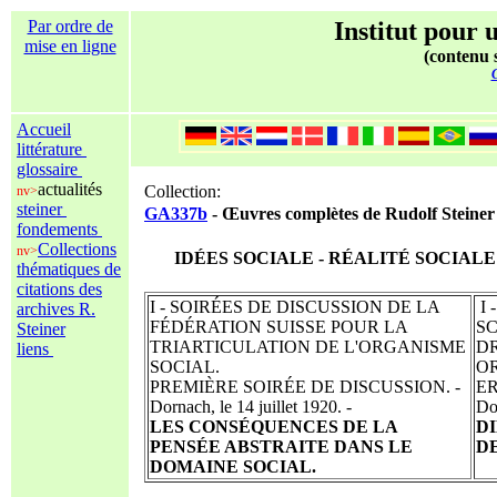
Par ordre de
Institut pour u
mise en ligne
(contenu s
C
Accueil
littérature
glossaire
actualités
Collection:
nv>
steiner
GA337b
- Œuvres complètes de Rudolf Steiner 
fondements
Collections
nv>
IDÉES SOCIALE - RÉALITÉ SOCIALE 
thématiques de
citations des
I - SOIRÉES DE DISCUSSION DE LA
I 
archives R.
FÉDÉRATION SUISSE POUR LA
S
Steiner
TRIARTICULATION DE L'ORGANISME
D
liens
SOCIAL.
O
PREMIÈRE SOIRÉE DE DISCUSSION. -
ER
Dornach, le 14 juillet 1920. -
Dor
LES CONSÉQUENCES DE LA
D
PENSÉE ABSTRAITE DANS LE
D
DOMAINE SOCIAL.