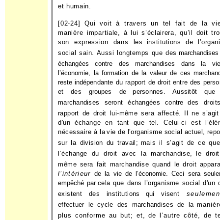
et humain.
[02-24] Qui voit à travers un tel fait de la vi
manière impar­
tiale, à lui s’éclairera, qu’il doit tr
son expression dans les
institutions de l’orga
social sain. Aussi longtemps que des
marchandises
échangées contre des marchandises dans la vi
l’économie, la formation de la valeur de ces marchan
reste indé­
pendante du rapport de droit entre des pers
et des groupes de
personnes. Aussitôt que
marchandises seront échangées contre
des droit
rapport de droit lui-même sera affecté. Il ne s’agi
d'un échange en tant que tel. Celui-ci est l’élé
nécessaire à la
vie de l’organisme social actuel, rep
sur la division du travail;
mais il s’agit de ce qu
l’échange du droit avec la marchandise,
le droit
même sera fait marchandise quand le droit appara
l’intérieur
de la vie de l’économie. Ceci sera seul
empêché par
cela que dans l’organisme social d'un 
existent des institutions
qui visent
seulemen
effectuer le cycle des marchandises de la
manièr
plus conforme au but; et, de l’autre côté, de te