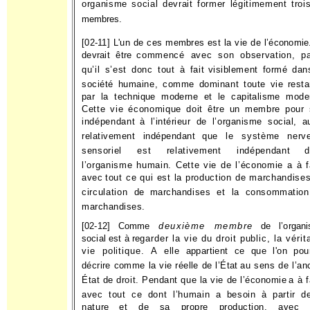
organisme social devrait former légitimement troi
membres.
[02-11] L'un de ces membres est la vie de l’économie.
devrait être
commencé avec son observation, pa
qu’il s’est donc tout à fait
visiblement formé dan
société humaine, comme dominant toute
vie resta
par la technique moderne et le capitalisme mode
Cette vie économique doit être un membre pour 
indépendant
à l’intérieur de l’organisme social, a
relativement indépendant
que le système nerve
sensoriel est relativement indépendant
d
l’organisme humain. Cette vie de l’économie a à f
avec
tout ce qui est la production de marchandises
circulation de
marchandises et la consommatio
marchandises.
[02-12] Comme
deuxième membre
de l’organ
social est à re­
garder la vie du droit public, la vérit
vie politique. A elle
appartient ce que l'on pour
décrire comme la vie réelle de l’État
au sens de l’an
État de droit. Pendant que la vie de l’économie
a à f
avec tout ce dont l’humain a besoin à partir d
nature
et de sa propre production, avec 