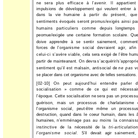
ne sera plus efficace à l’avenir. Il appartient
impulsions de développement qui veulent entrer à
dans la vie
humaine à partir du présent, que
sentiments évoqués seront
promus/exigés ainsi pa
humains particuliers comme depuis
longtemps 
peomue/exigée une certaine formation scolaire. Qu
doive apprendre à se sentir sainement, comment
forces de
l’organisme social devraient agir, afi
celui-ci s’avère viable,
cela sera exigé de l’être hum
partir de mainteanant. On devra
s’acquérir/s’appropri
sentiment qu’il est malsain, antisocial de
ne pas
vo
se placer dans cet organisme avec de telles sensations.
[02-10] On peut aujourd’hui entendre parler 
socialisation »
comme de ce qui est nécessai
l’époque. Cette socialisation ne
sera pas un process
guérison, mais un processus de charla­
tanisme 
l’organisme social, peut-être même un processu
destruction, quand dans le coeur humain, dans les
humaines,
n’emménage pas au moins la connaiss
instinctive de la né­
cessité de la
tri-articulatio
l’organisme social
. S'il devait agir
sainement,