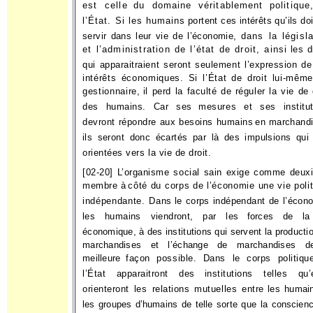
est celle
du domaine véritablement politique
l’État. Si les humains
portent ces intérêts qu’ils do
servir dans leur vie de l’économie,
dans la législa
et l’administration de l’état de droit, ainsi
les d
qui apparaitraient seront seulement l’expression d
intérêts économiques. Si l’État de droit lui-mêm
gestionnaire,
il perd la faculté de réguler la vie de 
des humains. Car ses
mesures et ses institut
devront répondre aux besoins humains
en marchandi
ils seront donc écartés par là des impulsions qui
orientées vers la vie de droit.
[02-20] L’organisme social sain exige comme deux
membre à
côté du corps de l’économie une vie poli
indépendante. Dans
le corps indépendant de l’écon
les humains viendront, par les
forces de la
économique, à des institutions qui servent la produc­
ti
marchandises et l’échange de marchandises d
meilleure
façon possible. Dans le corps politiqu
l’État apparaitront des
institutions telles qu’
orienteront les relations mutuelles entre
les humai
les groupes d’humains de telle sorte que la conscien