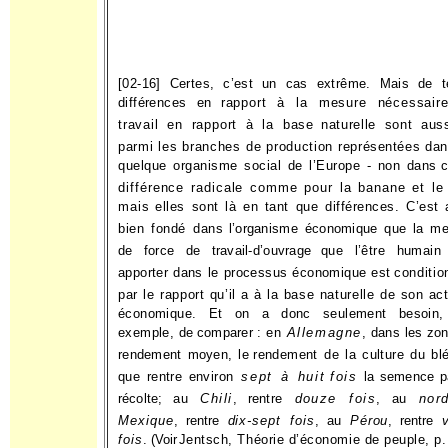
[02-16] Certes, c’est un cas extrême. Mais de te
différences en
rapport à la mesure nécessair
travail en rapport à la base
naturelle sont aus
parmi les branches de production repré­
sentées dan
quelque organisme social de l’Europe - non dans
différence radicale comme pour la banane et le 
mais
elles sont là en tant que différences. C’est 
bien fondé dans
l’organisme économique que la me
de force de travail-d’ouvrage
que l’être humain 
apporter dans le processus économique est
conditi
par le rapport qu’il a à la base naturelle de son acti
économique. Et on a donc seulement besoin,
exemple, de
comparer : en
Allemagne
, dans les zo
rendement moyen, le
rendement de la culture du bl
que rentre environ
sept à huit
fois
la semence pa
récolte; au
Chili
, rentre
douze fois
, au
nor
Mexique
, rentre
dix-sept fois
, au
Pérou
, rentre
v
fois
. (Voir
Jentsch, Théorie d’économie de peuple, p.