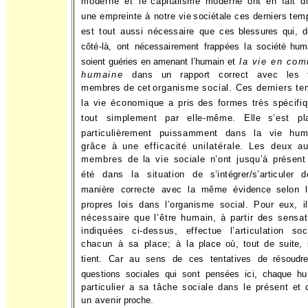
moderne et le
capitalisme moderne ont en fait d
une empreinte à notre vie
sociétale ces derniers temp
est tout aussi nécessaire que ces
blessures qui, 
côté-là, ont nécessairement frappées la société
hum
soient guéries en amenant l’humain et
la vie en co
humaine
dans un rapport correct avec les t
membres de cet
organisme social. Ces derniers te
la vie économique a pris
des formes très spécifi
tout simplement par elle-même. Elle
s’est pl
particulièrement puissamment dans la vie hum
grâce à une efficacité unilatérale. Les deux au
membres de
la vie sociale n’ont jusqu’à présen
été dans la situation de
s’intégrer/s’articuler 
manière correcte avec la même évidence
selon 
propres lois dans l’organisme social. Pour eux, i
nécessaire que l’être humain, à partir des sensa
indiquées
ci-dessus, effectue l’articulation soc
chacun à sa place; à la
place où, tout de suite, 
tient. Car au sens de ces tentatives de
résoudr
questions sociales qui sont pensées ici, chaque h
particulier a sa tâche sociale dans le présent et
un avenir
proche.