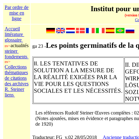
Par ordre de
Institut pour un
mise en
(version 
ligne
Co
Accueil
littérature
glossaire
Les points germinatifs de la q
actualités
ga 23 -
nv>
steiner
fondements
nv>
II.
LES TENTATIVES DE
II.
D
Collections
SOLUTION A LA MESURE DE
GEF
thématiques
LA
RÉALITÉ
EXIGÉES PAR LA
WIR
de citations
VIE POUR LES QUESTIONS
des archives
LÖS
R. Steiner
SOCIALES ET LES NÉCESSITÉS.
SOZ
liens
NOT
Les références Rudolf Steiner Œuvres complètes : 0
(Notes ajoutées
, mises en évidence
et paragraphes nu
de 1920)
Traducteur: FG v.02 28/05/2018
Ancienne traducti