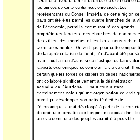
l’Autriche avec la constitution
qu’elle s’est donnée 
les années soixante du dix-neuvième siècle.
Les
représentants du Conseil impérial de cette région de
pays ont
été élus parmi les quatre branches de la v
de l’économie, parmi
la communauté des grands
propriétaires fonciers, des chambres
de commerce
des villes, des marchés et les lieux industriels et
communes rurales. On voit que pour cette composit
de la
représentation de l’état, n'a d’abord été pensé
avant tout à rien
d’autre si ce n’est que du faire valoi
rapports économiques se
donnerait la vie de droit. Il e
certain que les forces de dispersion de
ses nationalité
ont collaboré significativement à la désintégration
actuelle de l’Autriche. Il peut tout autant
certainement valoir
qu’une organisation de droit q
aurait pu développer son activité
à côté de
l’économique, aurait développé à partir de la consci
de droit une formation de l’organisme social dans le
une vie
commune des peuples aurait été possible.