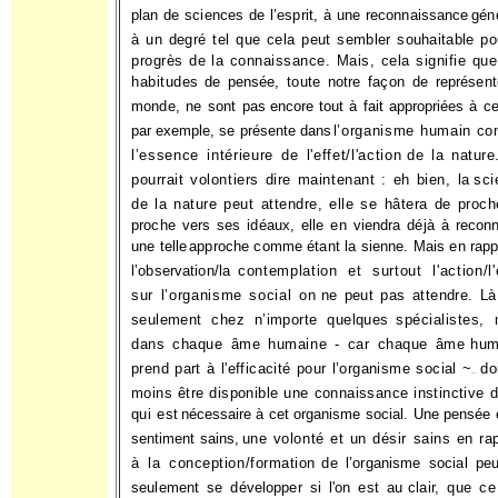
plan de sciences de l’esprit, à une reconnaissance
gén
à un degré tel que cela peut sembler souhaitable po
progrès de la connaissance. Mais, cela signifie qu
habitudes
de pensée, toute notre façon de représent
monde, ne sont pas
encore tout à fait appropriées à ce
par exemple, se présente dans
l’organisme humain c
l’essence intérieure de l'effet/l'action
de la nature
pourrait volontiers dire maintenant : eh bien, la
sci
de la nature peut attendre, elle se hâtera de proc
proche vers ses idéaux, elle en viendra déjà à reconn
une telle
approche comme étant la sienne. Mais en rapp
l’observation/la
contemplation et surtout l'action/l'
sur l’organisme social on
ne peut pas attendre. L
seulement chez n’importe quelques
spécialistes,
dans chaque âme humaine - car chaque âme
hum
prend part à l'efficacité pour l’organisme social ~
do
—
moins être disponible une connaissance instinctive 
qui est
nécessaire à cet organisme social. Une pensée 
sentiment sains,
une volonté et un désir sains en ra
à la conception/formation
de l’organisme social pe
seulement se développer si l'on est au
clair, que ce