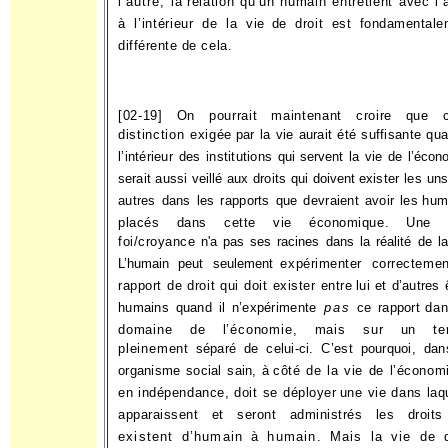
l’autre; la
relation qu’un humain entretient avec l’
à l’intérieur de la vie
de droit est fondamentale
différente de cela.
[02-19] On pourrait maintenant croire que c
distinction exigée
par la vie aurait été suffisante qu
l’intérieur des institutions qui
servent la vie de l’écon
serait aussi veillé aux droits qui doivent
exister les un
autres dans les rapports que devraient avoir les
hum
placés dans cette vie économique. Une t
foi/croyance
n'a pas ses racines dans la réalité de la
L’humain peut seulement
expérimenter correctemen
rapport de droit qui doit exister entre
lui et d’autres 
humains quand il n’expérimente
pas
ce rapport
dan
domaine de l’économie, mais sur un ter
pleinement
séparé de celui-ci. C’est pourquoi, da
organisme social sain, à
côté de la vie de l’économ
en indépendance, doit se déployer
une vie dans laq
apparaissent et seront administrés les droits
existent d’humain à humain. Mais la vie de d