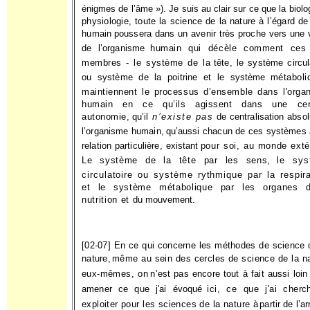
énigmes de l’âme »). Je suis au clair sur ce que la biolog
physiologie, toute la science de la nature à l’égard de 
humain
poussera dans un avenir très proche vers une 
de l’organisme
humain qui décèle comment ces 
membres - le système de la
tête, le système circul
ou système de la poitrine et le système
métaboli
maintiennent le processus d’ensemble dans l'orga­
humain en ce qu’ils agissent dans une cer
autonomie,
qu’il
n’existe pas
de centralisation abso
l’organisme humain,
qu’aussi chacun de ces systèmes 
relation particulière, existant
pour soi, au monde extér
Le système de la tête par les sens,
le sy
circulatoire ou système rythmique par la respira
et le système métabolique par les organes 
nutrition et du
mouvement.
[02-07] En ce qui concerne les méthodes de science 
nature,
même au sein des cercles de science de la n
eux-mêmes, on
n’est pas encore tout à fait aussi loin
amener ce que j'ai évoqué
ici, ce que j'ai cher
exploiter pour les sciences de la nature à
partir de l’ar