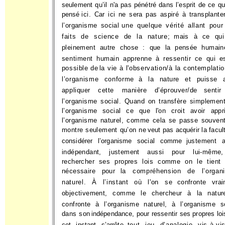
seulement qu’il n'a pas pénétré dans l’esprit de ce qu
pensé
ici. Car ici ne sera pas aspiré à transplante
l’organisme social
une quelque vérité allant pour
faits de science de la nature;
mais à ce qui
pleinement autre chose : que la pensée humain
sentiment humain apprenne à ressentir ce qui es
possible de
la vie à l'observation/à la contemplati
l’organisme conforme
à la nature et puisse a
appliquer cette manière d’éprouver/de
sentir
l’organisme social. Quand on transfère simplemen
l’organisme social ce que l'on croit avoir appr
l’organisme natu­
rel, comme cela se passe souvent
montre seulement qu’on ne
veut pas acquérir la facul
considérer l’organisme social comme
justement a
indépendant, justement aussi pour lui-même
rechercher ses propres lois comme on le tient 
nécessaire pour
la compréhension de l’organ
naturel. À l’instant où l'on se
confronte vrai
objectivement, comme le chercheur à la natur
confronte à l’organisme naturel, à l’organisme s
dans son
indépendance, pour ressentir ses propres loi
cet instant s’arrête
tout jeu d’analogie vis-à-vi