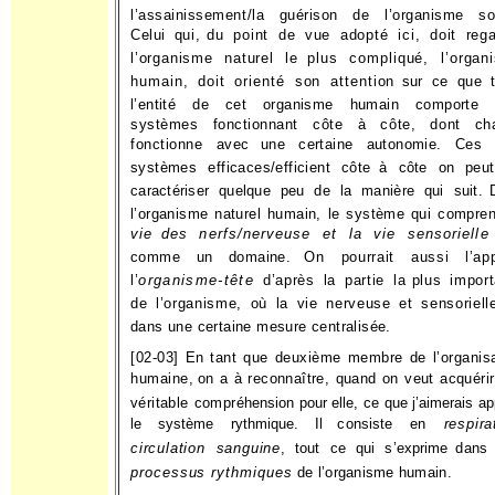
l’assainissement/la guérison de l’organisme soc
Celui qui,
du point de vue adopté ici, doit rega
l’organisme naturel le
plus compliqué, l’organ
humain, doit orienté son attention
sur ce que t
l’entité de cet organisme humain comporte t
systèmes fonctionnant côte à côte, dont ch
fonctionne avec
une certaine autonomie. Ces t
systèmes efficaces/efficient côte
à côte on peut
caractériser quelque peu de la manière qui suit.
l’organisme naturel humain, le système qui compre
vie
des nerfs/nerveuse et la vie sensorielle
comme un domaine.
On pourrait aussi l’app
l’
organisme-tête
d’après la partie la
plus import
de l’organisme, où la vie nerveuse et sensoriell
dans une certaine mesure centralisée.
[02-03] En tant que deuxième membre de l’organis
humaine,
on a à reconnaître, quand on veut acquéri
véritable compré­
hension pour elle, ce que j’aimerais ap
le système rythmique. Il
consiste en
respirat
circulation sanguine
, tout ce qui s’exprime
dans
processus rythmiques
de l’organisme humain.