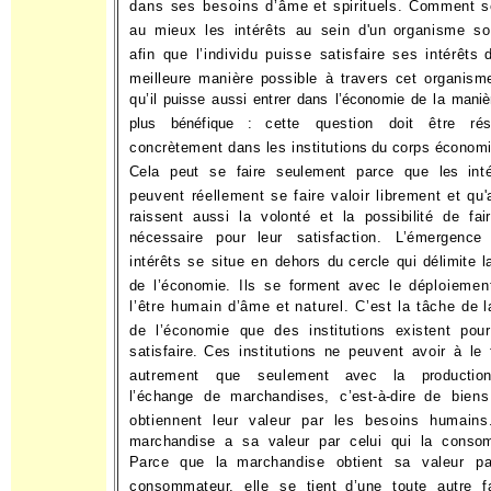
dans ses besoins d’âme
et spirituels. Comment s
au mieux les intérêts au sein d'un
organisme soc
afin que l’individu puisse satisfaire ses intérêts
meilleure manière possible à travers cet organism
qu’il
puisse aussi entrer dans l’économie de la maniè
plus bénéfique :
cette question doit être rés
concrètement dans les institutions
du corps économi
Cela peut se faire seulement parce que les
int
peuvent réellement se faire valoir librement et qu'
raissent aussi la volonté et la possibilité de fai
nécessaire pour
leur satisfaction. L’émergence
intérêts se situe en dehors du
cercle qui délimite l
de l’économie. Ils se forment avec le dé­
ploiemen
l’être humain d’âme et naturel. C’est la tâche de l
de l’économie que des institutions existent pour
satisfaire.
Ces institutions ne peuvent avoir à le 
autrement que seule­
ment avec la productio
l’échange de marchandises, c’est-à-dire
de biens
obtiennent leur valeur par les besoins humains
marchandise a sa valeur par celui qui la conso
Parce que la
marchandise obtient sa valeur pa
consommateur, elle se tient
d’une toute autre f