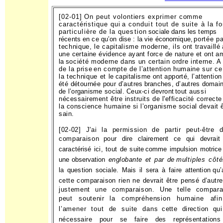
[02-01] On peut volontiers exprimer comme
caractéristique qui
a conduit tout de suite à la f
particulière de la question
sociale dans les temps
récents en ce qu’on dise : la vie économique,
portée pa
technique, le capitalisme moderne, ils ont travaillé
une certaine évidence ayant force de nature et ont 
la
société moderne dans un certain ordre interne. A
de la prise
en compte de l’attention humaine sur ce
la technique et le
capitalisme ont apporté, l’attention
été détournée pour d’autres
branches, d’autres domai
de l’organisme social. Ceux-ci devront
tout aussi
nécessairement être instruits de l'efficacité correcte
la conscience humaine si l’organisme social devait 
sain.
[02-02] J'ai la permission de partir peut-être d
comparaison
pour dire clairement ce qui devrait
caractérisé ici, tout de suite
comme impulsion motrice
une observation
englobante et par de
multiples côt
la question sociale. Mais il sera à faire attention
qu’
cette comparaison rien ne devrait être pensé d’autr
justement une comparaison. Une telle compara
peut soutenir
la compréhension humaine afi
l’amener tout de suite dans
cette direction qu
nécessaire pour se faire des représentations