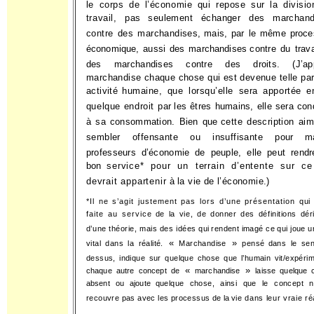
le corps de l’économie qui repose sur la divisi
travail, pas
seulement échanger des marchand
contre des marchandises,
mais, par le même proce
économique, aussi des marchandises
contre du trava
des marchandises contre des droits. (J’app
marchandise chaque chose qui est devenue telle pa
activité
humaine, que lorsqu’elle sera apportée e
quelque endroit par
les êtres humains, elle sera con
à sa consommation. Bien que
cette description aim
sembler offensante ou insuffisante pour
m
professeurs d’économie de peuple, elle peut rend
bon
service* pour un terrain d’entente sur ce
devrait appartenir à
la vie de l’économie.)
*Il ne s’agit justement pas lors d’une présentation qui
faite au service
de la vie, de donner des définitions dér
d’une théorie, mais des idées qui
rendent imagé ce qui joue u
«
»
vital dans la réalité.
Marchandise
pensé
dans le sen
dessus, indique sur quelque chose que l’humain vit/expérim
«
»
chaque autre concept de
marchandise
laisse quelque 
absent ou ajoute
quelque chose, ainsi que le concept 
recouvre pas avec les processus de la
vie dans leur vraie réa