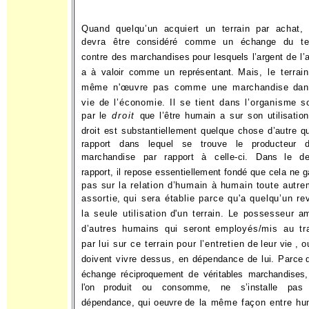
Quand quelqu’un acquiert un terrain par achat, 
devra être
considéré comme un échange du ter
contre des marchandises
pour lesquels l’argent de l’
a à valoir comme un représentant.
Mais, le terrain
même n'œuvre pas comme une marchandise
dan
vie de l’économie. Il se tient dans l’organisme s
par
le
droit
que l’être humain a sur son utilisatio
droit est sub­stantiellement quelque chose d’autre q
rapport dans lequel se trouve le producteur d
marchandise par rapport à celle-ci. Dans
le de
rapport, il repose essentiellement fondé que cela ne 
pas sur la relation d’humain à humain toute autr
assortie,
qui sera établie parce qu'a quelqu’un re
la seule utilisation
d'un terrain. Le possesseur a
d’autres humains qui seront
employés/mis au tra
par lui sur ce terrain pour l’entretien de
leur vie , o
doivent vivre dessus, en dépendance de lui. Parce
échange réciproquement de véritables marchandises
l'on
produit ou consomme, ne s’installe pas
dépendance, qui oeuvre
de la même façon entre hu