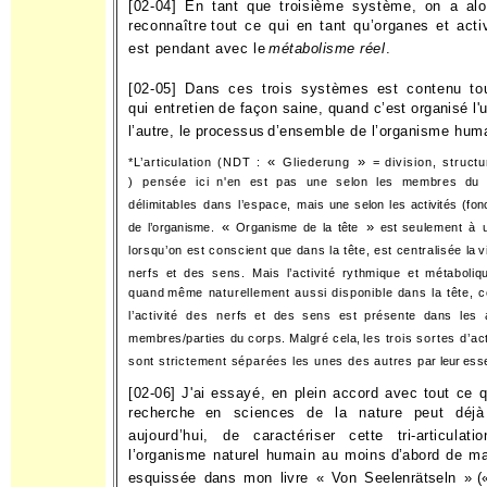
[02-04] En tant que troisième système, on a alo
reconnaître
tout ce qui en tant qu’organes et acti
est pendant avec le
métabolisme réel
.
[02-05] Dans ces trois systèmes est contenu to
qui entretien
de façon saine, quand c’est organisé l'
l’autre, le processus
d’ensemble de l’organisme huma
«
»
*L’articulation (NDT :
Gliederung
= division, structu
) pensée ici
n'en est pas une selon les membres du 
délimitables dans l’espace, mais
une selon les activités (fon
«
»
de l’organisme.
Organisme de la tête
est
seulement à ut
lorsqu’on est conscient que dans la tête, est centralisée la
v
nerfs et des sens. Mais l’activité rythmique et métaboliq
quand
même naturellement aussi disponible dans la tête,
l’activité des nerfs
et des sens est présente dans les 
membres/parties du corps. Malgré cela,
les trois sortes d’ac
sont strictement séparées les unes des autres par
leur ess
[02-06] J'ai essayé, en plein accord avec tout ce q
recherche
en sciences de la nature peut déjà
aujourd’hui, de caractéri­
ser cette tri-articulati
l’organisme naturel humain au moins
d’abord de ma
esquissée dans mon livre « Von Seelenrätseln »
(