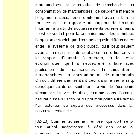
marchandises, la circulation
de marchandises e
consommation de marchandises, ce deuxième
membre
l’organisme social peut seulement avoir à faire 
tout ce qui se rapporte au rapport de l’huma
l’humain à par­
tir de soubassements purement huma
Il est essentiel pour la
connaissance des membre
l’organisme social que l'on sache
quelle différence ex
entre le système de droit public, qu’il peut
seule
avoir à faire à partir de soubassements humains 
le rapport d’humain à humain, et le syst
économique, qu’il
a
seulement
à faire avec
production de marchandises, la circu­
lation
marchandises, la consommation de marchandis
On
doit différencier sentant ceci dans la vie, afin q
conséquence
de ce sentiment, la vie de l’économi
sépare de la vie de droit,
comme dans l’organi
naturel humain l’activité du poumon pour
le traitemen
l’air extérieur se sépare des processus dans la
nerveuse-sensorielle.
[02-13] Comme troisième membre, qui doit se pl
tout aussi
indépendant à côté des deux au
membres, on a à saisir dans
l’organisme social c