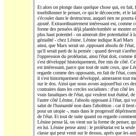
Et alors on plonge dans quelque chose qui, en fait, f
tourbillonner le penser, ce qui le déconcerte, et le la
s'écouler dans le destructeur, auquel rien ne pourra 
ajouté. Extraordinairement intéressant est, comme c
forme des pensées déjà plantée/tombée se montre en
plus haut potentiel - on aimerait dire potentialisé à l
génialité - chez Lénine. Lénine indique Karl Marx
ainsi, que Marx serait un ,opposant absolu de l'état,
qu'il serait parti de la pensée : quand devrait s'arrête
l'oppression du prolétariat, ainsi l'état doit, comme i
s'est développé historiquement, être mis de côté. Ce
est intéressant, parce que tout de suite ceux, que Lé
regarde comme des opposants, en fait de l'état, co
il s'est historiquement développé, aimeraient tout me
sur le dos. Ainsi que nous avons aujourd'hui ces de
contraires dans les cercles socialistes : d'un côté les
vrais fanatiques de l'état, qui veulent tout étatisé, de
l'autre côté Lénine, l'absolu opposant à l'état, qui voi
salut de l'humanité non dans l'abolition - car il tient 
pour un utopie -, mais dans le progressif dépérisse
de l'état. Et tout de suite quand on regarde commen
Lénine pense là, on vient sur la forme de penser, qui
en lui. Lénine pense ainsi : le prolétariat est la seule
classe qui peut venir sur le dessus, après que les aut