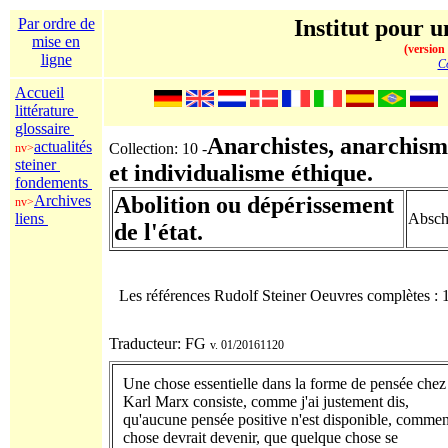
Par ordre de
Institut pour u
mise en
(version
ligne
Co
Accueil
littérature
glossaire
Anarchistes, anarchism
actualités
Collection: 10 -
nv>
steiner
et individualisme éthique.
fondements
Archives
Abolition ou dépérissement
nv>
liens
Abscha
de l'état.
Les références Rudolf Steiner Oeuvres complètes :
Traducteur: FG
v. 01/20161120
Une chose essentielle dans la forme de pensée chez
Karl Marx consiste, comme j'ai justement dis,
qu'aucune pensée positive n'est disponible, commen
chose devrait devenir, que quelque chose se