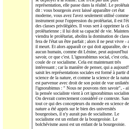
représentation, elle passe dans la réalité. Le prolétai
dit : vous bourgeois avez laissé apparaître cet état
moderne, vous avez l'avez seulement utilisé comme
instrument pour l'oppression du prolétariat, il est l'ét
des classes privilégiées. Il vous sert à opprimer la c
prolétarienne ; il lui doit sa capacité de vie. Mainte
viendra le prolétariat, abolira la domination de class
fera de l'état un être parfait ; alors il ne peut vivre - 
il meurt. Et alors apparaît ce qui doit apparaître, de
aucun humain, comme dit Lénine, peut aujourd'hui
savoir, ce que c'est. L'ignorabimus social, c'est cela,
coule de ce socialisme. Cela est maintenant très
intéressant ; car la manière de penser, qui a aujourd'
saisit les représentations sociales est formé à partir d
science de la nature, et comme la science de la natu
est parvenue avec droit de son point de vue unilatér
l'ignorabimus : " Nous ne pouvons rien savoir", - ai
la pensée socialiste vient à cet ignorabimus socialist
On devrait correctement considéré ce contexte. San
tout ce qui des concepteurs du monde en science de
nature a été appris sur le bien des universités
bourgeoises, il n'y aurait pas de socialisme. Le
socialisme est un enfant de la bourgeoisie. Le
bolchévisme aussi est un enfant de la bourgeoisie.