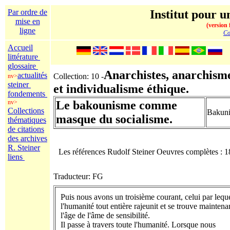
Par ordre de
Institut pour un
mise en
(version 
ligne
Co
Accueil
littérature
glossaire
Anarchistes, anarchism
actualités
Collection: 10 -
nv>
steiner
et individualisme éthique.
fondements
nv>
Le bakounisme comme
Collections
Bakuni
masque du socialisme.
thématiques
de citations
des archives
R. Steiner
Les références Rudolf Steiner Oeuvres complètes : 
liens
Traducteur: FG
Puis nous avons un troisième courant, celui par lequ
l'humanité tout entière rajeunit et se trouve maintena
l'âge de l'âme de sensibilité.
Il passe à travers toute l'humanité. Lorsque nous