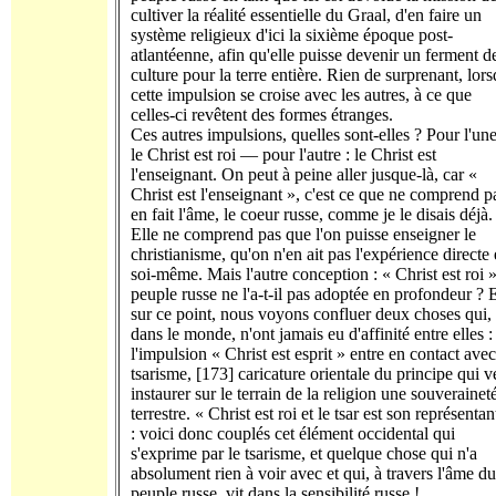
cultiver la réalité essentielle du Graal, d'en faire un
système religieux d'ici la sixième époque post-
atlantéenne, afin qu'elle puisse devenir un ferment d
culture pour la terre entière. Rien de surprenant, lor
cette impulsion se croise avec les autres, à ce que
celles-ci revêtent des formes étranges.
Ces autres impulsions, quelles sont-elles ? Pour l'une
le Christ est roi — pour l'autre : le Christ est
l'enseignant. On peut à peine aller jusque-là, car «
Christ est l'enseignant », c'est ce que ne comprend p
en fait l'âme, le coeur russe, comme je le disais déjà.
Elle ne comprend pas que l'on puisse enseigner le
christianisme, qu'on n'en ait pas l'expérience directe
soi-même. Mais l'autre conception : « Christ est roi »
peuple russe ne l'a-t-il pas adoptée en profondeur ? 
sur ce point, nous voyons confluer deux choses qui,
dans le monde, n'ont jamais eu d'affinité entre elles :
l'impulsion « Christ est esprit » entre en contact avec
tsarisme, [173] caricature orientale du principe qui v
instaurer sur le terrain de la religion une souverainet
terrestre. « Christ est roi et le tsar est son représentan
: voici donc couplés cet élément occidental qui
s'exprime par le tsarisme, et quelque chose qui n'a
absolument rien à voir avec et qui, à travers l'âme du
peuple russe, vit dans la sensibilité russe !