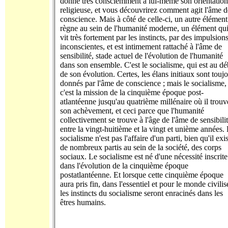
donne très consciemment à lui-même son orientation
religieuse, et vous découvrirez comment agit l'âme d
conscience. Mais à côté de celle-ci, un autre élément
règne au sein de l'humanité moderne, un élément qu
vit très fortement par les instincts, par des impulsion
inconscientes, et est intimement rattaché à l'âme de
sensibilité, stade actuel de l'évolution de l'humanité
dans son ensemble. C'est le socialisme, qui est au dé
de son évolution. Certes, les élans initiaux sont touj
donnés par l'âme de conscience ; mais le socialisme,
c'est la mission de la cinquième époque post-
atlantéenne jusqu'au quatrième millénaire où il trouv
son achèvement, et ceci parce que l'humanité
collectivement se trouve à l'âge de l'âme de sensibilit
entre la vingt-huitième et la vingt et unième années.
socialisme n'est pas l'affaire d'un parti, bien qu'il exi
de nombreux partis au sein de la société, des corps
sociaux. Le socialisme est né d'une nécessité inscrite
dans l'évolution de la cinquième époque
postatlantéenne. Et lorsque cette cinquième époque
aura pris fin, dans l'essentiel et pour le monde civilis
les instincts du socialisme seront enracinés dans les
êtres humains.