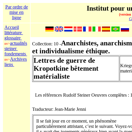
Par ordre de
Institut pour u
mise en
(version
ligne
Co
Accueil
littérature
glossaire
Anarchistes, anarchism
actualités
Collection: 10 -
nv>
steiner
et individualisme éthique.
fondements
Archives
Lettres de guerre de
nv>
liens
Krieg
Kropotkine bêtement
materi
matérialiste
Les références Rudolf Steiner Oeuvres complètes :
Traducteur: Jean-Marie Jenni
Il se fait jour en ce moment, un phénomène
particulièrement attristant, c’est le suivant. Voyez-v
il y avait des jugements généraux bien avant la guer