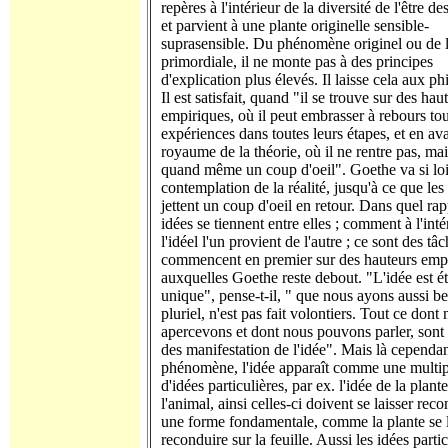
repères à l'intérieur de la diversité de l'être de
et parvient à une plante originelle sensible-
suprasensible. Du phénomène originel ou de l
primordiale, il ne monte pas à des principes
d'explication plus élevés. Il laisse cela aux p
Il est satisfait, quand "il se trouve sur des hau
empiriques, où il peut embrasser à rebours tou
expériences dans toutes leurs étapes, et en av
royaume de la théorie, où il ne rentre pas, mai
quand même un coup d'oeil". Goethe va si loi
contemplation de la réalité, jusqu'à ce que les 
jettent un coup d'oeil en retour. Dans quel rap
idées se tiennent entre elles ; comment à l'inté
l'idéel l'un provient de l'autre ; ce sont des tâ
commencent en premier sur des hauteurs empi
auxquelles Goethe reste debout. "L'idée est ét
unique", pense-t-il, " que nous ayons aussi b
pluriel, n'est pas fait volontiers. Tout ce dont
apercevons et dont nous pouvons parler, sont
des manifestation de l'idée". Mais là cependan
phénomène, l'idée apparaît comme une multipl
d'idées particulières, par ex. l'idée de la plante
l'animal, ainsi celles-ci doivent se laisser rec
une forme fondamentale, comme la plante se l
reconduire sur la feuille. Aussi les idées partic