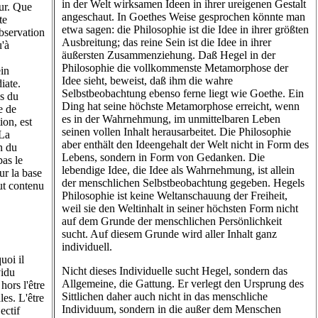
in der Welt wirksamen Ideen in ihrer ureigenen Gestalt
eur. Que
angeschaut. In Goethes Weise gesprochen könnte man
te
etwa sagen: die Philosophie ist die Idee in ihrer größten
bservation
Ausbreitung; das reine Sein ist die Idee in ihrer
u'à
äußersten Zusammenziehung. Daß Hegel in der
Philosophie die vollkommenste Metamorphose der
ein
Idee sieht, beweist, daß ihm die wahre
iate.
Selbstbeobachtung ebenso ferne liegt wie Goethe. Ein
es du
Ding hat seine höchste Metamorphose erreicht, wenn
e de
es in der Wahrnehmung, im unmittelbaren Leben
ion, est
seinen vollen Inhalt herausarbeitet. Die Philosophie
 La
aber enthält den Ideengehalt der Welt nicht in Form des
n du
Lebens, sondern in Form von Gedanken. Die
pas le
lebendige Idee, die Idee als Wahrnehmung, ist allein
ur la base
der menschlichen Selbstbeobachtung gegeben. Hegels
ut contenu
Philosophie ist keine Weltanschauung der Freiheit,
weil sie den Weltinhalt in seiner höchsten Form nicht
auf dem Grunde der menschlichen Persönlichkeit
sucht. Auf diesem Grunde wird aller Inhalt ganz
individuell.
uoi il
Nicht dieses Individuelle sucht Hegel, sondern das
vidu
Allgemeine, die Gattung. Er verlegt den Ursprung des
ors l'être
Sittlichen daher auch nicht in das menschliche
les. L'être
Individuum, sondern in die außer dem Menschen
ectif