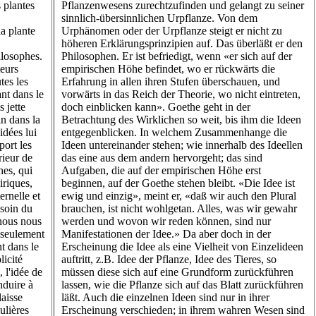
s plantes
Pflanzenwesens zurechtzufinden und gelangt zu seiner
sinnlich-übersinnlichen Urpflanze. Von dem
a plante
Urphänomen oder der Urpflanze steigt er nicht zu
höheren Erklärungsprinzipien auf. Das überläßt er den
hilosophes.
Philosophen. Er ist befriedigt, wenn «er sich auf der
teurs
empirischen Höhe befindet, wo er rückwärts die
tes les
Erfahrung in allen ihren Stufen überschauen, und
ant dans le
vorwärts in das Reich der Theorie, wo nicht eintreten,
s jette
doch einblicken kann». Goethe geht in der
n dans la
Betrachtung des Wirklichen so weit, bis ihm die Ideen
idées lui
entgegenblicken. In welchem Zusammenhange die
port les
Ideen untereinander stehen; wie innerhalb des Ideellen
rieur de
das eine aus dem andern hervorgeht; das sind
ches, qui
Aufgaben, die auf der empirischen Höhe erst
riques,
beginnen, auf der Goethe stehen bleibt. «Die Idee ist
ernelle et
ewig und einzig», meint er, «daß wir auch den Plural
esoin du
brauchen, ist nicht wohlgetan. Alles, was wir gewahr
 nous nous
werden und wovon wir reden können, sind nur
 seulement
Manifestationen der Idee.» Da aber doch in der
t dans le
Erscheinung die Idee als eine Vielheit von Einzelideen
icité
auftritt, z.B. Idee der Pflanze, Idee des Tieres, so
, l'idée de
müssen diese sich auf eine Grundform zurückführen
onduire à
lassen, wie die Pflanze sich auf das Blatt zurückführen
aisse
läßt. Auch die einzelnen Ideen sind nur in ihrer
ulières
Erscheinung verschieden; in ihrem wahren Wesen sind