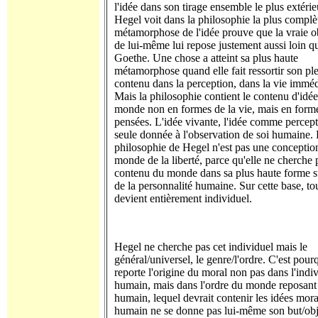
l'idée dans son tirage ensemble le plus extéri
Hegel voit dans la philosophie la plus complè
métamorphose de l'idée prouve que la vraie o
de lui-même lui repose justement aussi loin q
Goethe. Une chose a atteint sa plus haute
métamorphose quand elle fait ressortir son pl
contenu dans la perception, dans la vie imméd
Mais la philosophie contient le contenu d'idé
monde non en formes de la vie, mais en form
pensées. L'idée vivante, l'idée comme percept
seule donnée à l'observation de soi humaine.
philosophie de Hegel n'est pas une conceptio
monde de la liberté, parce qu'elle ne cherche 
contenu du monde dans sa plus haute forme s
de la personnalité humaine. Sur cette base, to
devient entièrement individuel.
Hegel ne cherche pas cet individuel mais le
général/universel, le genre/l'ordre. C'est pourq
reporte l'origine du moral non pas dans l'indi
humain, mais dans l'ordre du monde reposant h
humain, lequel devrait contenir les idées mora
humain ne se donne pas lui-même son but/obj