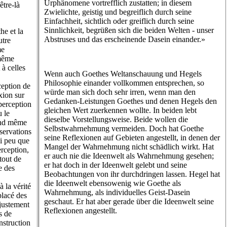
Urphänomene vortrefflich zustatten; in diesem
être-là
Zwielichte, geistig und begreiflich durch seine
Einfachheit, sichtlich oder greiflich durch seine
Sinnlichkeit, begrüßen sich die beiden Welten - unser
e et la
Abstruses und das erscheinende Dasein einander.»
utre
me
 même
 à celles
Wenn auch Goethes Weltanschauung und Hegels
Philosophie einander vollkommen entsprechen, so
ception de
würde man sich doch sehr irren, wenn man den
xion sur
Gedanken-Leistungen Goethes und denen Hegels den
perception
gleichen Wert zuerkennen wollte. In beiden lebt
u le
dieselbe Vorstellungsweise. Beide wollen die
and même
Selbstwahrnehmung vermeiden. Doch hat Goethe
servations
seine Reflexionen auf Gebieten angestellt, in denen der
si peu que
Mangel der Wahrnehmung nicht schädlich wirkt. Hat
rception,
er auch nie die Ideenwelt als Wahrnehmung gesehen;
 tout de
er hat doch in der Ideenwelt gelebt und seine
e des
Beobachtungen von ihr durchdringen lassen. Hegel hat
die Ideenwelt ebensowenig wie Goethe als
à la vérité
Wahrnehmung, als individuelles Geist-Dasein
placé des
geschaut. Er hat aber gerade über die Ideenwelt seine
 justement
Reflexionen angestellt.
s de
nstruction