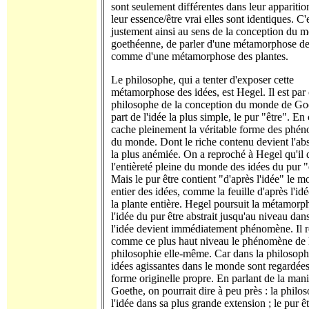
sont seulement différentes dans leur apparitio
leur essence/être vrai elles sont identiques. C
justement ainsi au sens de la conception du 
goethéenne, de parler d'une métamorphose de
comme d'une métamorphose des plantes.
Le philosophe, qui a tenter d'exposer cette
métamorphose des idées, est Hegel. Il est par 
philosophe de la conception du monde de Goe
part de l'idée la plus simple, le pur "être". En 
cache pleinement la véritable forme des phé
du monde. Dont le riche contenu devient l'abs
la plus anémiée. On a reproché à Hegel qu'il 
l'entièreté pleine du monde des idées du pur "
Mais le pur être contient "d'après l'idée" le 
entier des idées, comme la feuille d'après l'id
la plante entière. Hegel poursuit la métamorp
l'idée du pur être abstrait jusqu'au niveau dan
l'idée devient immédiatement phénomène. Il 
comme ce plus haut niveau le phénomène de 
philosophie elle-même. Car dans la philosophi
idées agissantes dans le monde sont regardées
forme originelle propre. En parlant de la mani
Goethe, on pourrait dire à peu près : la philos
l'idée dans sa plus grande extension ; le pur êt