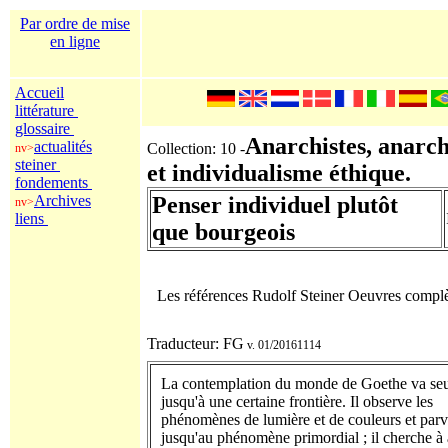
Par ordre de mise
en ligne
Accueil
littérature
glossaire
Anarchistes, anarc
actualités
Collection: 10 -
nv>
steiner
et individualisme éthique.
fondements
Archives
Penser individuel plutôt
nv>
liens
que bourgeois
Les références Rudolf Steiner Oeuvres compl
Traducteur: FG
v. 01/20161114
La contemplation du monde de Goethe va se
jusqu'à une certaine frontière. Il observe les
phénomènes de lumière et de couleurs et parv
jusqu'au phénomène primordial ; il cherche à 