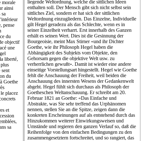
liegende Weltordnung, welche die sittlichen Ideen
ce morale
enthalten soll. Der Mensch gibt sich nicht selbst sein
r ainsi
sittliches Ziel, sondern er hat sich der sittlichen
 sa
Weltordnung einzugliedern. Das Einzelne, Individuelle
'intérieur
gilt Hegel geradezu als das Schlechte, wenn es in
e, pense
seiner Einzelheit verharrt. Erst innerhalb des Ganzen
n
erhält es seinen Wert. Dies ist die Gesinnung der
nce du
Bourgeoisie, meint Max Stirner «und ihr Dichter
de objectif
Goethe, wie ihr Philosoph Hegel haben die
lacé une
Abhängigkeit des Subjekts vom Objekte, den
gel
Gehorsam gegen die objektive Welt usw. zu
 liberté,
verherrlichen gewußt». Damit ist wieder eine andere
 plus
einseitige Vorstellungsart hingestellt. Hegel wie Goethe
 sent
fehlt die Anschauung der Freiheit, weil beiden die
ion du
Anschauung des innersten Wesens der Gedankenwelt
 à Goethe
abgeht. Hegel fühlt sich durchaus als Philosoph der
rès
Goetheschen Weltanschauung. Er schreibt am 20.
le placez
Februar 1821 an Goethe: «Das Einfache und
concrets
Abstrakte, was Sie sehr treffend das Urphänomen
nennen, stellen Sie an die Spitze, zeigen dann die
es et
konkreten Erscheinungen auf als entstehend durch das
ccession
Hinzukommen weiterer Einwirkungsweisen und
semblées,
Umstände und regieren den ganzen Verlauf so, daß die
dans sa
Reihenfolge von den einfachen Bedingungen zu den
zusammengesetztern fortschreitet, und so rangiert, das