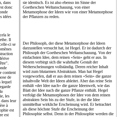
n, dans
sie identisch. Es ist also ebenso im Sinne der
'est donc
Goetheschen Weltanschauung, von einer
monde
Metamorphose der Ideen wie von einer Metamorphose
s idées
der Pflanzen zu reden.
cela le
the. Il
Der Philosoph, der diese Metamorphose der Ideen
celle-ci se
darzustellen versucht hat, ist Hegel. Er ist dadurch der
nomènes
Philosoph der Goetheschen Weltanschauung. Von der
traction
einfachsten Idee, dem reinen «Sein» geht er aus. In
dérive
diesem verbirgt sich die wahrhafte Gestalt der
être".
Welterscheinungen vollständig. Deren reicher Inhalt
monde
wird zum blutarmen Abstraktum. Man hat Hegel
ée contient
vorgeworfen, daß er aus dem reinen «Sein» die ganze
hose de
inhaltvolle Welt der Ideen ableitet. Aber das reine Sein
s lequel
enthält «der Idee nach» die ganze Ideenwelt, wie das
regarde
Blatt der Idee nach die ganze Pflanze enthält. Hegel
la
verfolgt die Metamorphosen der Idee von dem reinen
e, les
abstrakten Sein bis zu der Stufe, in der die Idee
 dans leur
unmittelbar wirkliche Erscheinung wird. Er betrachtet
ère à
als diese höchste Stufe die Erscheinung der
ophie est
Philosophie selbst. Denn in der Philosophie werden die
re est