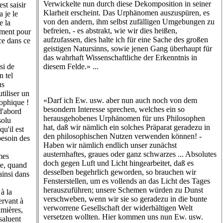
Verwickelte nun durch diese Dekomposition in seiner
st saisir
Klarheit erscheint. Das Urphänomen auszuspüren, es
 je le
von den andern, ihm selbst zufälligen Umgebungen zu
e la
befreien, - es abstrakt, wie wir dies heißen,
ument pour
aufzufassen, dies halte ich für eine Sache des großen
ce dans ce
geistigen Natursinns, sowie jenen Gang überhaupt für
das wahrhaft Wissenschaftliche der Erkenntnis in
si de
diesem Felde.» ...
n tel
us
iliser un
«Darf ich Ew. usw. aber nun auch noch von dem
sophique !
besondern Interesse sprechen, welches ein so
d'abord
herausgehobenes Urphänomen für uns Philosophen
solu
hat, daß wir nämlich ein solches Präparat geradezu in
u'il est
den philosophischen Nutzen verwenden können! -
esoin des
Haben wir nämlich endlich unser zunächst
austernhaftes, graues oder ganz schwarzes ... Absolutes
mes
doch gegen Luft und Licht hingearbeitet, daß es
me, quand
desselben begehrlich geworden, so brauchen wir
ainsi dans
Fensterstellen, um es vollends an das Licht des Tages
herauszuführen; unsere Schemen würden zu Dunst
à la
verschweben, wenn wir sie so geradezu in die bunte
ervant à
verworrene Gesellschaft der widerhältigen Welt
umières,
versetzen wollten. Hier kommen uns nun Ew. usw.
 saluent