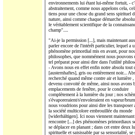
environnements lui étant lui-même fortuit, - c'e
abstraitement, comme nous appelons cela, cela
tiens pour une chose du grand sens spirituel d
nature, ainsi comme chaque démarche absol
le véritablement scientifique de la connaissan
champ"....
"Ai-je la permission [...], mais maintenant aus
parler encore de l'intérêt particulier, lequel a u
phénomène primordial mis en avant, pour no
philosophes, que nommément nous pouvons ut
tel préparat pour ainsi dire dans l'utilité philo
- Avons nous en effet enfin notre absolu tout 
[austernhaftes], gris ou entièrement noir... Ab
recherché quand même contre air et lumière , q
devenu convoité de même, ainsi nous avons b
emplacements de fenêtre, pour le conduire
complètement à la lumière du jour ; nos schè
s'évaporeraient/s'envoleraient en vapeur/bru
nous voudrions pour ainsi dire les transposer 
la société multicolore embrouillée du monde
[widerhältigen]. Ici nous viennent maintenant 
rencontre [...] des phénomènes primordiaux s
se déplacer en planant ; dans cet entre deux l
spirituelle et saisissable par sa sensorialité, se