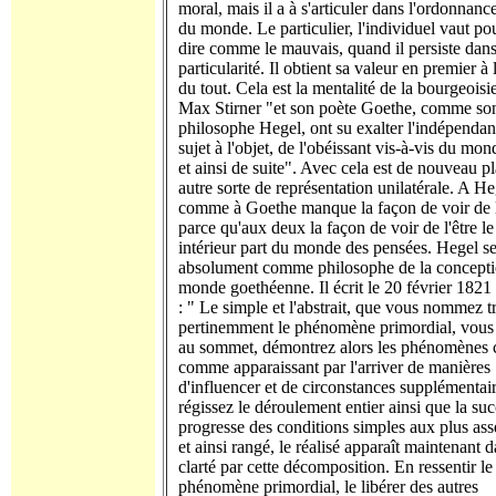
moral, mais il a à s'articuler dans l'ordonnan
du monde. Le particulier, l'individuel vaut pou
dire comme le mauvais, quand il persiste dans
particularité. Il obtient sa valeur en premier à l
du tout. Cela est la mentalité de la bourgeoisi
Max Stirner "et son poète Goethe, comme so
philosophe Hegel, ont su exalter l'indépenda
sujet à l'objet, de l'obéissant vis-à-vis du mon
et ainsi de suite". Avec cela est de nouveau p
autre sorte de représentation unilatérale. A He
comme à Goethe manque la façon de voir de la
parce qu'aux deux la façon de voir de l'être le
intérieur part du monde des pensées. Hegel se
absolument comme philosophe de la concept
monde goethéenne. Il écrit le 20 février 1821
: " Le simple et l'abstrait, que vous nommez t
pertinemment le phénomène primordial, vous 
au sommet, démontrez alors les phénomènes 
comme apparaissant par l'arriver de manières
d'influencer et de circonstances supplémentair
régissez le déroulement entier ainsi que la su
progresse des conditions simples aux plus as
et ainsi rangé, le réalisé apparaît maintenant 
clarté par cette décomposition. En ressentir le
phénomène primordial, le libérer des autres