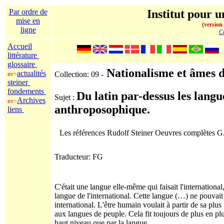
Par ordre de
Institut pour u
mise en
(version
ligne
Co
Accueil
littérature
glossaire
Nationalisme et âmes d
actualités
Collection: 09 -
nv>
steiner
fondements
Du latin par-dessus les langu
Sujet :
Archives
nv>
anthroposophique.
liens
Les références Rudolf Steiner Oeuvres complètes
Traducteur: FG
C'était une langue elle-même qui faisait l'international,
langue de l'international. Cette langue (…) ne pouva
international. L'être humain voulait à partir de sa plus 
aux langues de peuple. Cela fit toujours de plus en p
haut niveau que par la langue.