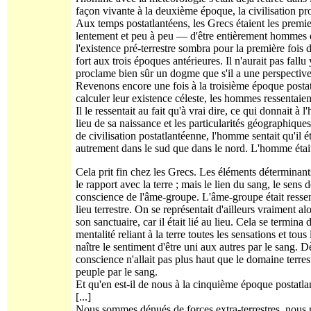
façon vivante à la deuxième époque, la civilisation pr
Aux temps postatlantéens, les Grecs étaient les premie
lentement et peu à peu — d'être entièrement hommes de
l'existence pré-terrestre sombra pour la première fois da
fort aux trois époques antérieures. Il n'aurait pas fa
proclame bien sûr un dogme que s'il a une perspective d
Revenons encore une fois à la troisième époque postatl
calculer leur existence céleste, les hommes ressentaient a
Il le ressentait au fait qu'à vrai dire, ce qui donnait à
lieu de sa naissance et les particularités géographique
de civilisation postatlantéenne, l'homme sentait qu'il é
autrement dans le sud que dans le nord. L'homme était u
Cela prit fin chez les Grecs. Les éléments déterminants
le rapport avec la terre ; mais le lien du sang, le sens d
conscience de l'âme-groupe. L'âme-groupe était ressen
lieu terrestre. On se représentait d'ailleurs vraiment a
son sanctuaire, car il était lié au lieu. Cela se termin
mentalité reliant à la terre toutes les sensations et to
naître le sentiment d'être uni aux autres par le sang. Dè
conscience n'allait pas plus haut que le domaine terrest
peuple par le sang.
Et qu'en est-il de nous à la cinquième époque postatl
[...]
Nous sommes dénués de forces extra-terrestres, nous 