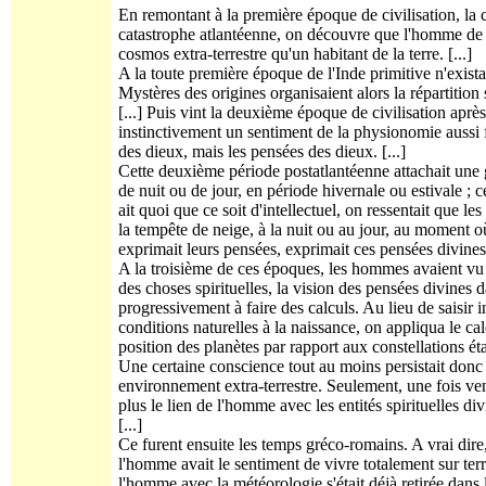
En remontant à la première époque de civilisation, la c
catastrophe atlantéenne, on découvre que l'homme de c
cosmos extra-terrestre qu'un habitant de la terre. [...]
A la toute première époque de l'Inde primitive n'exista
Mystères des origines organisaient alors la répartition 
[...] Puis vint la deuxième époque de civilisation après 
instinctivement un sentiment de la physionomie aussi 
des dieux, mais les pensées des dieux. [...]
Cette deuxième période postatlantéenne attachait une 
de nuit ou de jour, en période hivernale ou estivale ; c
ait quoi que ce soit d'intellectuel, on ressentait que le
la tempête de neige, à la nuit ou au jour, au moment o
exprimait leurs pensées, exprimait ces pensées divines. 
A la troisième de ces époques, les hommes avaient vu se
des choses spirituelles, la vision des pensées divines
progressivement à faire des calculs. Au lieu de saisir
conditions naturelles à la naissance, on appliqua le ca
position des planètes par rapport aux constellations était
Une certaine conscience tout au moins persistait donc
environnement extra-terrestre. Seulement, une fois ven
plus le lien de l'homme avec les entités spirituelles div
[...]
Ce furent ensuite les temps gréco-romains. A vrai dire,
l'homme avait le sentiment de vivre totalement sur terre
l'homme avec la météorologie s'était déjà retirée dans