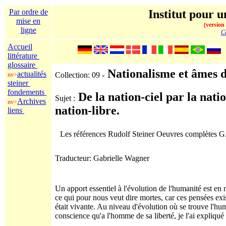
Par ordre de
Institut pour u
mise en
(version
ligne
Co
Accueil
littérature
glossaire
Nationalisme et âmes d
actualités
Collection: 09 -
nv>
steiner
fondements
De la nation-ciel par la nati
Sujet :
Archives
nv>
nation-libre.
liens
Les références Rudolf Steiner Oeuvres complètes
Traducteur: Gabrielle Wagner
Un apport essentiel à l'évolution de l'humanité est en 
ce qui pour nous veut dire mortes, car ces pensées exis
était vivante. Au niveau d'évolution où se trouve l'hum
conscience qu'a l'homme de sa liberté, je l'ai expliqué 