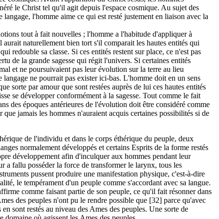
ré le Christ tel qu'il agit depuis l'espace cosmique. Au sujet des
 langage, l'homme aime ce qui est resté justement en liaison avec la
tions tout à fait nouvelles ; l'homme a l'habitude d'appliquer à
l aurait naturellement bien tort s'il comparait les hautes entités qui
qui redouble sa classe. Si ces entités restent sur place, ce n'est pas
ertu de la grande sagesse qui régit l'univers. Si certaines entités
l et ne poursuivaient pas leur évolution sur la terre au lieu
e langage ne pourrait pas exister ici-bas. L'homme doit en un sens
ue sorte par amour que sont restées auprès de lui ces hautes entités
puisse se développer conformément à la sagesse. Tout comme le fait
re dans des époques antérieures de l'évolution doit être considéré comme
r que jamais les hommes n'auraient acquis certaines possibilités si de
rique de l'individu et dans le corps éthérique du peuple, deux
rchanges normalement développés et certains Esprits de la forme restés
ropre développement afin d'inculquer aux hommes pendant leur
eur a fallu posséder la force de transformer le larynx, tous les
struments pussent produire une manifestation physique, c'est-à-dire
ntalité, le tempérament d'un peuple comme s'accordant avec sa langue.
ffirme comme faisant partie de son peuple, ce qu'il fait résonner dans
ux Ames des peuples n'ont pu le rendre possible que [32] parce qu'avec
ls en sont restés au niveau des Ames des peuples. Une sorte de
s le domaine où agissent les Ames des peuples.