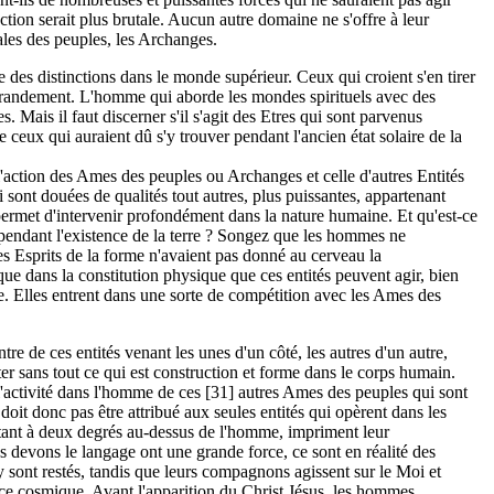
ction serait plus brutale. Aucun autre domaine ne s'offre à leur
ales des peuples, les Archanges.
aire des distinctions dans le monde supérieur. Ceux qui croient s'en tirer
 grandement. L'homme qui aborde les mondes spirituels avec des
. Mais il faut discerner s'il s'agit des Etres qui sont parvenus
eux qui auraient dû s'y trouver pendant l'ancien état solaire de la
action des Ames des peuples ou Archanges et celle d'autres Entités
sont douées de qualités tout autres, plus puissantes, appartenant
 permet d'intervenir profondément dans la nature humaine. Et qu'est-ce
 pendant l'existence de la terre ? Songez que les hommes ne
es Esprits de la forme n'avaient pas donné au cerveau la
que dans la constitution physique que ces entités peuvent agir, bien
e. Elles entrent dans une sorte de compétition avec les Ames des
re de ces entités venant les unes d'un côté, les autres d'un autre,
ster sans tout ce qui est construction et forme dans le corps humain.
 l'activité dans l'homme de ces [31] autres Ames des peuples qui sont
 doit donc pas être attribué aux seules entités qui opèrent dans les
tant à deux degrés au-dessus de l'homme, impriment leur
 devons le langage ont une grande force, ce sont en réalité des
s y sont restés, tandis que leurs compagnons agissent sur le Moi et
space cosmique. Avant l'apparition du Christ Jésus, les hommes