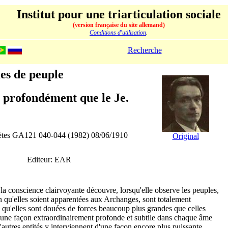
Institut pour une triarticulation sociale
(version française du site allemand)
Conditions d'utilisation
.
Recherche
es de peuple
s profondément que le Je.
lètes GA121 040-044 (1982) 08/06/1910
Original
Editeur: EAR
 la conscience clairvoyante découvre, lorsqu'elle observe les peuples,
n qu'elles soient apparentées aux Archanges, sont totalement
ce qu'elles sont douées de forces beaucoup plus grandes que celles
'une façon extraordinairement profonde et subtile dans chaque âme
utres entités y interviennent d'une façon encore plus puissante.