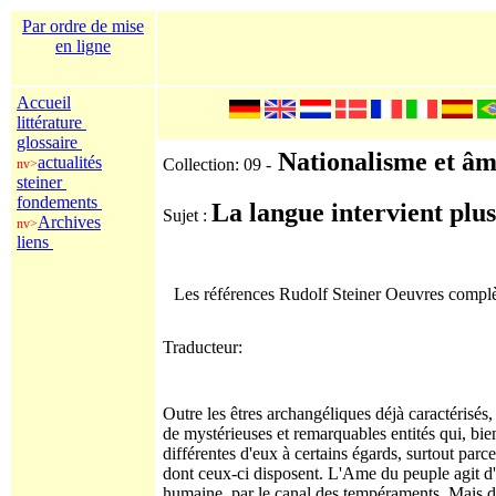
Par ordre de mise
en ligne
Accueil
littérature
glossaire
Nationalisme et âm
actualités
Collection: 09 -
nv>
steiner
fondements
La langue intervient plu
Sujet :
Archives
nv>
liens
Les références Rudolf Steiner Oeuvres comp
Traducteur:
Outre les êtres archangéliques déjà caractérisés,
de mystérieuses et remarquables entités qui, bie
différentes d'eux à certains égards, surtout par
dont ceux-ci disposent. L'Ame du peuple agit d
humaine, par le canal des tempéraments. Mais d'a