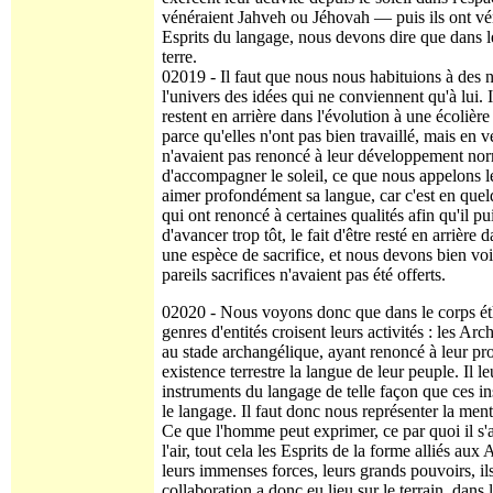
vénéraient Jahveh ou Jéhovah — puis ils ont véné
Esprits du langage, nous devons dire que dans le
terre.
02019 - Il faut que nous nous habituions à des no
l'univers des idées qui ne conviennent qu'à lui. I
restent en arrière dans l'évolution à une écolière 
parce qu'elles n'ont pas bien travaillé, mais en v
n'avaient pas renoncé à leur développement norma
d'accompagner le soleil, ce que nous appelons l
aimer profondément sa langue, car c'est en quelq
qui ont renoncé à certaines qualités afin qu'il 
d'avancer trop tôt, le fait d'être resté en arriè
une espèce de sacrifice, et nous devons bien voi
pareils sacrifices n'avaient pas été offerts.
02020 - Nous voyons donc que dans le corps éthé
genres d'entités croisent leurs activités : les A
au stade archangélique, ayant renoncé à leur p
existence terrestre la langue de leur peuple. Il l
instruments du langage de telle façon que ces in
le langage. Il faut donc nous représenter la me
Ce que l'homme peut exprimer, ce par quoi il s'a
l'air, tout cela les Esprits de la forme alliés a
leurs immenses forces, leurs grands pouvoirs, i
collaboration a donc eu lieu sur le terrain, dan