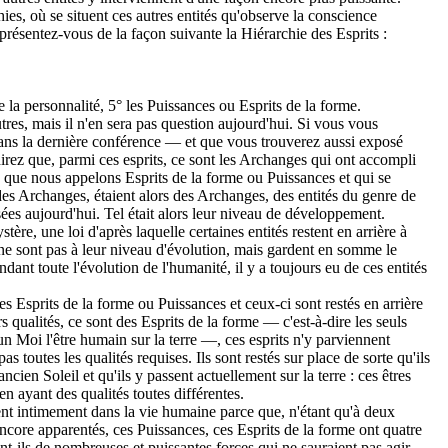
es, où se situent ces autres entités qu'observe la conscience
présentez-vous de la façon suivante la Hiérarchie des Esprits :
e la personnalité, 5° les Puissances ou Esprits de la forme.
res, mais il n'en sera pas question aujourd'hui. Si vous vous
ans la dernière conférence — et que vous trouverez aussi exposé
rez que, parmi ces esprits, ce sont les Archanges qui ont accompli
és que nous appelons Esprits de la forme ou Puissances et qui se
es Archanges, étaient alors des Archanges, des entités du genre de
es aujourd'hui. Tel était alors leur niveau de développement.
tère, une loi d'après laquelle certaines entités restent en arrière à
 ne sont pas à leur niveau d'évolution, mais gardent en somme le
dant toute l'évolution de l'humanité, il y a toujours eu de ces entités
es Esprits de la forme ou Puissances et ceux-ci sont restés en arrière
rs qualités, ce sont des Esprits de la forme — c'est-à-dire les seuls
un Moi l'être humain sur la terre —, ces esprits n'y parviennent
pas toutes les qualités requises. Ils sont restés sur place de sorte qu'ils
ncien Soleil et qu'ils y passent actuellement sur la terre : ces êtres
 ayant des qualités toutes différentes.
nt intimement dans la vie humaine parce que, n'étant qu'à deux
ncore apparentés, ces Puissances, ces Esprits de la forme ont quatre
t-ils de nombreuses et puissantes forces qui ne sauraient pas agir