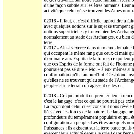
d'une façon subtile sur les êtres humains. Leur a
activité que celui où se trouvent les Ames norm
02016 - Il faut, et c'est difficile, apprendre à f
avec quelques notions sur le sujet se trompent
notions superficielles y trouve bien les Archanges
normalement au stade des Archanges, ou bien de c
terre.
02017 - Ainsi s'exerce dans un même domaine l'
qui occupent le même rang que ceux-ci mais qui 
d'ordinaire aux Esprits de la forme, ce qui leur
que ces Esprits de la forme ont fait de l'homme
pourraient pas se dire « Moi » à eux-mêmes si l
conformation qu'il a aujourd'hui. C'est donc jus
qu'elles ne se trouvent qu'au stade de l'Archang
peuples sur le terrain où agissent celles-ci.
02018 - Ce que produit en premier lieu la rencont
c'est le langage, c'est ce qui ne pourrait pas exi
La façon dont celui-ci est construit nous révèle
liées avec les forces de la nature. Le langage ne
profondeurs du tempérament populaire et qui, é
configuration au peuple. Les êtres auxquels nous
Puissances ; ils agissent sur la terre parce qu'il
exercent leur activité depuis le soleil dans l'e