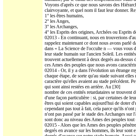
Voyons d'après ce que nous savons des Hiérarchi
clairvoyante, et quel nom il faut leur donner. Re
1° les êtres humains,
2° les Anges,
3° les Archanges,
4° les Esprits des origines, Archées ou Esprits d
02013 - En continuant, nous en trouverions d'aut
rappelez maintenant ce dont nous avons parlé d
dans « La Science de l'occulte n — vous vous di
leur stade humain sur l'ancien Soleil. Les entit
trouvent actuellement à deux degrés au-dessus d
ces Ames des peuples que nous avons caractérisé
02014 - Or, il y a dans l'évolution un étrange mys
chaque étape, de sorte qu'au stade suivant elles
caractère qu'elles avaient au stade précédent. Pen
qui sont ainsi restées en arrière. Au [30]
nombre de ces entités retardataires se trouvent d
d'une façon particulière : si, par certaines de leu
êtres qui soient capables aujourd'hui de doter d'
cependant pas tout à fait, cela parce qu'ils n'ont 
n'ont pas passé par le stade des Archanges sur l'a
sont donc au niveau des Ames des peuples tout en
02015 - Alors que les Ames des peuples pénètre
degrés en avance sur les hommes, ils leur sont e
degrés d'avance sur notre stade humain. Aussi on