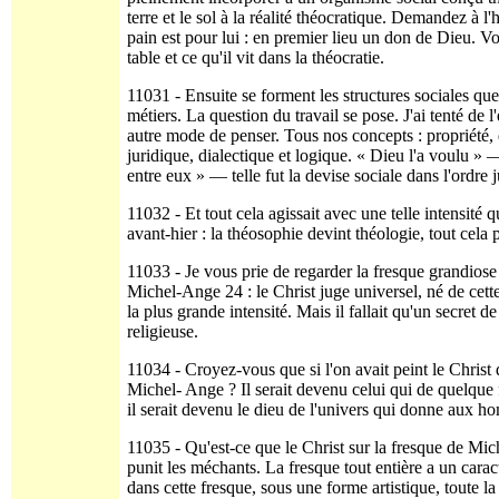
terre et le sol à la réalité théocratique. Demandez à l'
pain est pour lui : en premier lieu un don de Dieu. Vo
table et ce qu'il vit dans la théocratie.
11031 - Ensuite se forment les structures sociales que
métiers. La question du travail se pose. J'ai tenté de
autre mode de penser. Tous nos concepts : propriété, 
juridique, dialec­tique et logique. « Dieu l'a voulu » 
entre eux » — telle fut la devise sociale dans l'ordre 
11032 - Et tout cela agissait avec une telle intensité q
avant-hier : la théosophie devint théologie, tout cela 
11033 - Je vous prie de regarder la fresque grandiose
Michel-Ange 24 : le Christ juge universel, né de cett
la plus grande intensité. Mais il fallait qu'un secret de 
religieuse.
11034 - Croyez-vous que si l'on avait peint le Christ 
Michel- Ange ? Il serait devenu celui qui de quelque 
il serait devenu le dieu de l'univers qui donne aux h
11035 - Qu'est-ce que le Christ sur la fresque de Mic
punit les méchants. La fresque tout entière a un carac
dans cette fresque, sous une forme artistique, toute 