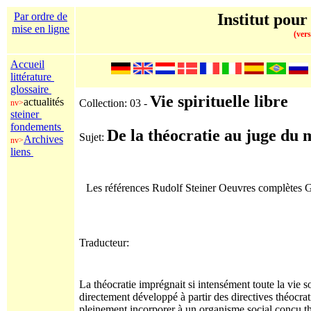
Par ordre de
Institut pour
mise en ligne
(vers
Accueil
littérature
glossaire
Vie spirituelle libre
actualités
Collection: 03 -
nv>
steiner
fondements
De la théocratie au juge du 
Sujet:
Archives
nv>
liens
Les références Rudolf Steiner Oeuvres complètes
Traducteur:
La théocratie imprégnait si intensément toute la vie s
directement développé à partir des directives théocrati
pleinement incorporer à un organisme social conçu th