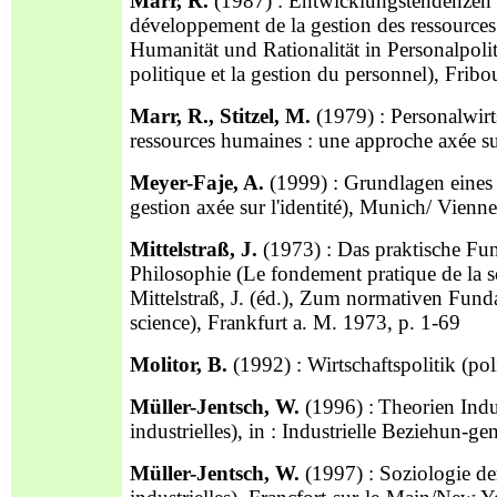
Marr, R.
(1987) : Entwicklungstendenzen d
développement de la gestion des ressources
Humanität und Rationalität in Personalpoli
politique et la gestion du personnel), Fri
Marr, R., Stitzel, M.
(1979) : Personalwirts
ressources humaines : une approche axée su
Meyer-Faje, A.
(1999) : Grundlagen eines 
gestion axée sur l'identité), Munich/ Vienn
Mittelstraß, J.
(1973) : Das praktische Fu
Philosophie (Le fondement pratique de la sci
Mittelstraß, J. (éd.), Zum normativen Fun
science), Frankfurt a. M. 1973, p. 1-69
Molitor, B.
(1992) : Wirtschaftspolitik (p
Müller-Jentsch, W.
(1996) :
Theorien
Indu
industrielles), in : Industrielle Beziehun-g
Müller-Jentsch, W.
(1997) : Soziologie de