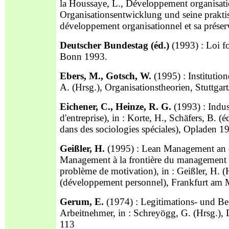
la Houssaye, L., Développement organisatio
Organisationsentwicklung und seine praktis
développement organisationnel et sa préserv
Deutscher Bundestag (éd.)
(1993) : Loi f
Bonn 1993.
Ebers, M., Gotsch, W.
(1995) : Institutio
A. (Hrsg.), Organisationstheorien, Stuttga
Eichener, C., Heinze, R. G.
(1993) : Indust
d'entreprise), in : Korte, H., Schäfers, B. 
dans des sociologies spéciales), Opladen 1
Geißler, H.
(1995) : Lean Management an 
Management à la frontière du management à
problème de motivation), in : Geißler, H.
(développement personnel), Frankfurt am 
Gerum, E.
(1974) : Legitimations- und B
Arbeitnehmer, in : Schreyögg, G. (Hrsg.),
113