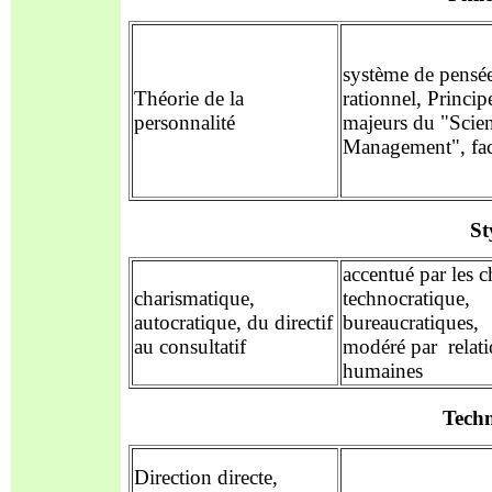
système de pensé
Théorie de la
rationnel,
Princip
personnalité
majeurs du "Scien
Management", fac
St
accentué par les c
charismatique
,
technocratique,
autocratique, du
directif
bureaucratiques,
au consultatif
modéré par
relat
h
umaines
Techn
Direction directe,