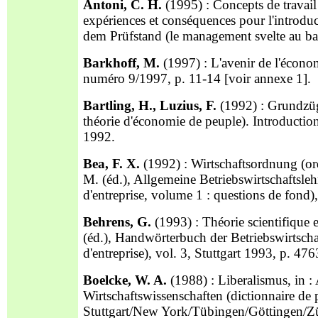
Antoni, C. H.
(1995) : Concepts de travai
expériences et conséquences pour l'introd
dem Prüfstand (le management svelte au ba
Barkhoff, M.
(1997) : L'avenir de l'économi
numéro 9/1997, p. 11-14 [voir annexe 1].
Bartling, H., Luzius, F.
(1992) : Grundzüg
théorie d'économie de peuple). Introduction
1992.
Bea, F. X.
(1992) : Wirtschaftsordnung (ord
M. (éd.),
Allgemeine Betriebswirtschaftsleh
d'entreprise, volume 1 : questions de fond)
Behrens, G.
(1993) : Théorie scientifique 
(éd.), Handwörterbuch der Betriebswirtscha
d'entreprise), vol. 3, Stuttgart 1993, p. 47
Boelcke, W. A.
(1988) : Liberalismus, in :
Wirtschaftswissenschaften (dictionnaire d
Stuttgart/New York/Tübingen/Göttingen/Zü