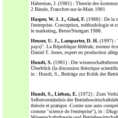
Habermas, J. (1981) : Theorie des kommuni
2 Bände, Francfort-sur-le-Main 1981
Hasper, W. J. J., Glasl, F.
(1988) : De la 
l'entreprise. Conception, méthodologie et
le marketing, Berne/Stuttgart 1988.
Heuser, U. J., Lamparter, D. H.
(1997) : 
pays)". La République fédérale, moteur éc
Daniel T. Jones, expert en production all
Hundt, S.
(1981) : Die wissenschaftstheoret
Überblick (la discussion théorique scientifi
in : Hundt, S., Beiträge zur Kritik der Bet
Hundt, S., Liebau, E.
(1972) : Zum Verhäl
Selbstverständnis der Betriebswirtschaftsle
théorie et pratique -Contre une auto compré
comme "science de l'entreprise"), in : Dlug
Wissenschaftstheorie und Betriebswirtschaf