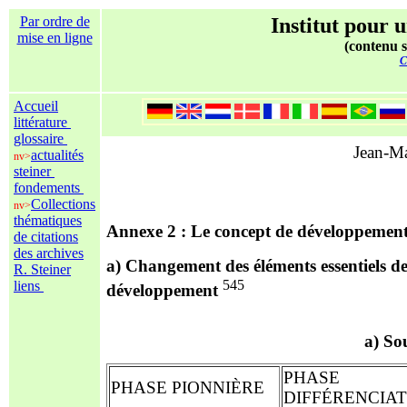
Par ordre de
Institut pour u
mise en ligne
(contenu s
C
Accueil
littérature
glossaire
Jean-Ma
actualités
nv>
steiner
fondements
Collections
nv>
thématiques
Annexe 2 : Le concept de développement 
de citations
des archives
a) Changement des éléments essentiels de
R. Steiner
545
liens
développement
a) So
PHASE
PHASE
PIONNIÈRE
DIFFÉRENCIAT