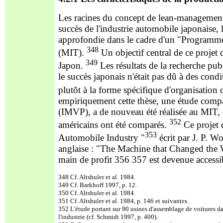
Les racines du concept de lean-managemen
succès de l'industrie automobile japonaise, 
approfondie dans le cadre d'un "Programme
348
(MIT).
Un objectif central de ce projet d
349
Japon.
Les résultats de la recherche pub
le succès japonais n'était pas dû à des co
plutôt à la forme spécifique d'organisation d
empiriquement cette thèse, une étude compa
(IMVP), a de nouveau été réalisée au MIT, d
352
américains ont été comparés.
Ce projet 
353
Automobile Industry "
écrit par J. P. W
anglaise : "The Machine that Changed the W
main de profit 356 357 est devenue accessib
348 Cf. Altshuler et al. 1984.
349 Cf. Barkhoff 1997, p. 12.
350 Cf. Altshuler et al. 1984.
351 Cf. Altshuler et al. 1984, p. 146 et suivantes.
352 L'étude portant sur 90 usines d'assemblage de voitures dan
l'industrie (cf. Schmidt 1997, p. 400).