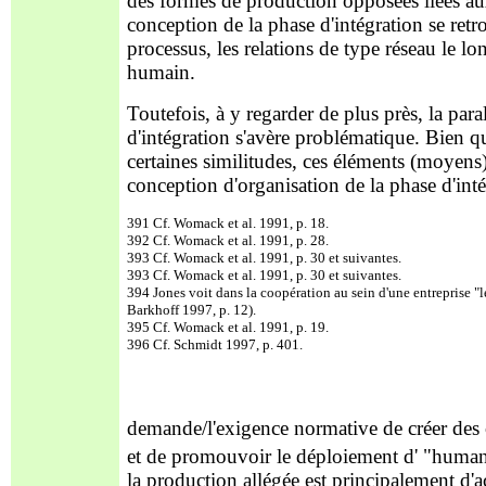
des formes de production opposées liées a
conception de la phase d'intégration se retr
processus, les relations de type réseau le lon
humain.
Toutefois, à y regarder de plus près, la par
d'intégration s'avère problématique. Bien 
certaines similitudes, ces éléments (moyens)
conception d'organisation de la phase d'inté
391 Cf. Womack et al. 1991, p. 18.
392 Cf. Womack et al. 1991, p. 28.
393 Cf. Womack et al. 1991, p. 30 et suivantes.
393 Cf. Womack et al. 1991, p. 30 et suivantes.
394 Jones voit dans la coopération au sein d'une entreprise "l
Barkhoff 1997, p. 12).
395 Cf. Womack et al. 1991, p. 19.
396 Cf. Schmidt 1997, p. 401.
demande/l'exigence normative de créer des
et de promouvoir le déploiement d' "human
la production allégée est principalement d'ac