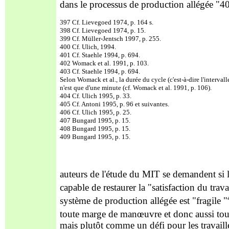
dans le processus de production allégée "4
397 Cf. Lievegoed 1974, p. 164 s.
398 Cf. Lievegoed 1974, p. 15.
399 Cf. Müller-Jentsch 1997, p. 255.
400 Cf. Ulich, 1994.
401 Cf. Staehle 1994, p. 694.
402 Womack et al. 1991, p. 103.
403 Cf. Staehle 1994, p. 694.
Selon Womack et al., la durée du cycle (c'est-à-dire l'interval
n'est que d'une minute (cf. Womack et al. 1991, p. 106).
404 Cf. Ulich 1995, p. 33.
405 Cf. Antoni 1995, p. 96 et suivantes.
406 Cf. Ulich 1995, p. 25.
407 Bungard 1995, p. 15.
408 Bungard 1995, p. 15.
409 Bungard 1995, p. 15.
auteurs de l'étude du MIT se demandent si la
capable de restaurer la "satisfaction du trava
système de production allégée est "fragile "
toute marge de manœuvre et donc aussi tout 
mais plutôt comme un défi pour les travaill