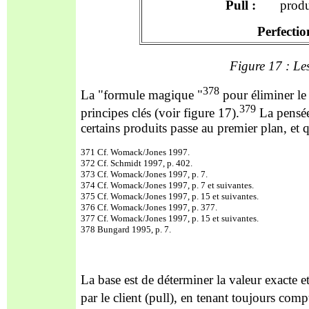
Pull :
producti
Perfec
Figure 17 : Les
378
La "formule magique "
pour éliminer le
379
principes clés (voir figure 17).
La pensée 
certains produits passe au premier plan, et q
371 Cf. Womack/Jones 1997.
372 Cf. Schmidt 1997, p. 402.
373 Cf. Womack/Jones 1997, p. 7.
374 Cf. Womack/Jones 1997, p. 7 et suivantes.
375 Cf. Womack/Jones 1997, p. 15 et suivantes.
376 Cf. Womack/Jones 1997, p. 377.
377 Cf. Womack/Jones 1997, p. 15 et suivantes.
378 Bungard 1995, p. 7.
La base est de déterminer la valeur exacte 
par le client (pull), en tenant toujours comp