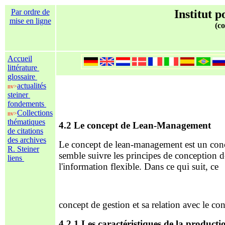
Par ordre de
Institut p
mise en ligne
(co
Accueil
littérature
glossaire
actualités
nv>
steiner
fondements
Collections
nv>
thématiques
4.2 Le concept de Lean-Management
de citations
des archives
Le concept de lean-management est un conce
R. Steiner
semble suivre les principes de conception de
liens
l'information flexible. Dans ce qui suit, ce
concept de gestion et sa relation avec le c
4.2.1 Les caractéristiques de la producti