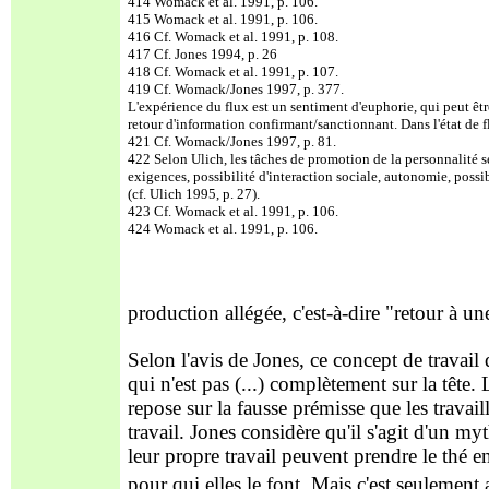
414 Womack et al. 1991, p. 106.
415 Womack et al. 1991, p. 106.
416 Cf. Womack et al. 1991, p. 108.
417 Cf. Jones 1994, p. 26
418 Cf. Womack et al. 1991, p. 107.
419 Cf. Womack/Jones 1997, p. 377.
L'expérience du flux est un sentiment d'euphorie, qui peut êtr
retour d'information confirmant/sanctionnant. Dans l'état de f
421 Cf. Womack/Jones 1997, p. 81.
422 Selon Ulich, les tâches de promotion de la personnalité se
exigences, possibilité d'interaction sociale, autonomie, possib
(cf. Ulich 1995, p. 27).
423 Cf. Womack et al. 1991, p. 106.
424 Womack et al. 1991, p. 106.
production allégée, c'est-à-dire "retour à une
Selon l'avis de Jones, ce concept de travail
qui n'est pas (...) complètement sur la tête.
repose sur la fausse prémisse que les travail
travail. Jones considère qu'il s'agit d'un my
leur propre travail peuvent prendre le thé e
pour qui elles le font. Mais c'est seulement 