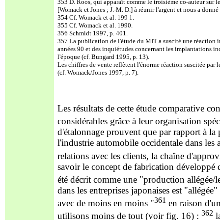
353 D. Roos, qui apparaît comme le troisième co-auteur sur le t
[Womack et Jones ; J.-M. D.] à réunir l'argent et nous a donné
354 Cf. Womack et al. 199 1.
355 Cf. Womack et al. 1990.
356 Schmidt 1997, p. 401.
357 La publication de l'étude du MIT a suscité une réaction 
années 90 et des inquiétudes concernant les implantations ind
l'époque (cf. Bungard 1995, p. 13).
Les chiffres de vente reflètent l'énorme réaction suscitée par
(cf. Womack/Jones 1997, p. 7).
Les résultats de cette étude comparative co
considérables grâce à leur organisation spéc
d'étalonnage prouvent que par rapport à la 
l'industrie automobile occidentale dans les 
relations avec les clients, la chaîne d'appr
savoir le concept de fabrication développé
été décrit comme une "production allégée/l
dans les entreprises japonaises est "allégée
361
avec de moins en moins "
en raison d'un
362
utilisons moins de tout (voir fig. 16) :
l