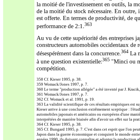
la moitié de l'investissement en outils, la
de la moitié du stock nécessaire. En outre, 
est offerte. En termes de productivité, de qu
363
performance de 2:1.
Au vu de cette supériorité des entreprises 
constructeurs automobiles occidentaux de re
364
désespérément dans la concurrence.
La m
365
à une question existentielle:
"Minci ou 
compétition.
358 Cf. Kieser 1995, p. 38.
359 Womack/Jones 1997, p. 7.
360 Le terme "production allégée" a été inventé par J. Kracik,
361 Womack/Jones 1997, p. 7.
362 Cf. Womack et al. 1991, p. 19.
363 La validité scientifique de ces résultats empiriques est 
Kieser arrive à une conclusion extrêmement sceptique : l'étude
automobiles japonais et américains ou européens d'une manièr
interprétées de manière biaisée afin d'avoir un effet sur la prat
364 Cf. Kieser 1995, p. 38.
365 Cf. Bungard 1995, p. 7. C'est dans cet esprit que l'on peut
Japon dans la guerre économique et conquiert le monde entier. 
années 1990, ils doivent connaître et adopter la production a