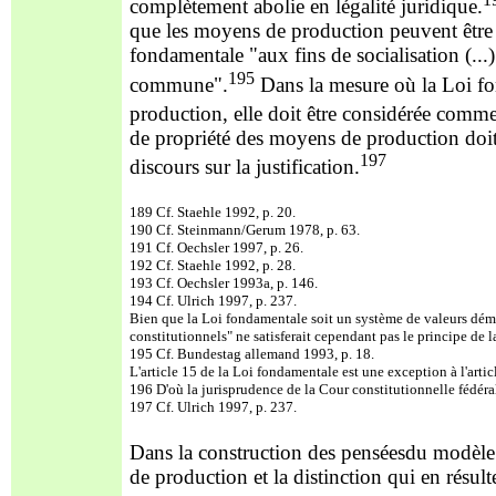
complètement abolie en légalité juridique.
que les moyens de production peuvent être 
fondamentale "aux fins de socialisation (.
195
commune".
Dans la mesure où la Loi fon
production, elle doit être considérée comme
de propriété des moyens de production doit
197
discours sur la justification.
189 Cf. Staehle 1992, p. 20.
190 Cf. Steinmann/Gerum 1978, p. 63.
191 Cf. Oechsler 1997, p. 26.
192 Cf. Staehle 1992, p. 28.
193 Cf. Oechsler 1993a, p. 146.
194 Cf. Ulrich 1997, p. 237.
Bien que la Loi fondamentale soit un système de valeurs démoc
constitutionnels" ne satisferait cependant pas le principe de la
195 Cf. Bundestag allemand 1993, p. 18.
L'article 15 de la Loi fondamentale est une exception à l'articl
196 D'où la jurisprudence de la Cour constitutionnelle fédéral
197 Cf. Ulrich 1997, p. 237.
Dans la construction des penséesdu modèle d
de production et la distinction qui en résulte