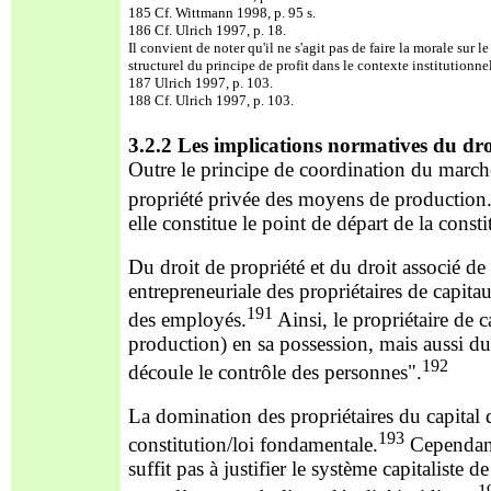
185 Cf. Wittmann 1998, p. 95 s.
186 Cf. Ulrich 1997, p. 18.
Il convient de noter
qu'il ne s'agit pas de faire la morale sur 
structurel du principe de profit dans le contexte institutionn
187 Ulrich 1997, p. 103.
188 Cf. Ulrich 1997, p. 103.
3.2.2 Les implications normatives du dr
Outre le principe de coordination du
marché
propriété privée des moyens de production
elle constitue le point de départ de la const
Du droit de propriété et du droit associé d
entrepreneuriale des propriétaires de capita
191
des
employés.
Ainsi, le propriétaire de
production) en sa possession, mais aussi d
192
découle le contrôle des personnes".
La domination des propriétaires du capital da
193
constitution/loi fondamentale.
Cependant,
suffit pas à justifi
er le système capitaliste d
1