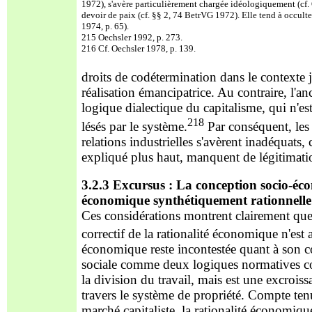
1972), s'avère particulièrement chargée idéologiquement (cf. 
devoir de paix (cf. §§ 2, 74 BetrVG 1972). Elle tend à occulter l
1974, p. 65).
215 Oechsler 1992, p. 273.
216 Cf. Oechsler 1978, p. 139.
droits de codétermination dans le contexte 
réalisation éma
ncipatrice. Au contraire, l'an
logique dialectique du capitalisme, qui n'est
218
lésés par le système.
Par conséque
nt, le
relations industrielles s'avèrent inadéquats,
expliqué plus haut, manquent de légitimatio
3.2.3 Excursus : La conception socio-écon
économique synthétiquement rationnelle
Ces considérations montrent clairement que 
correctif de la rationalité économique n'es
économique reste incontestée quant à son c
sociale comme deux logiques normatives co
la division du travail, mais est une excro
iss
travers le système de propriété. Compte ten
marché capitaliste, la rationalité économiqu