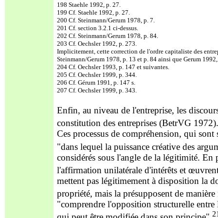
198 Staehle 1992, p. 27.
199 Cf. Staehle 1992, p. 27.
200 Cf. Steinmann/Gerum 1978, p. 7.
201 Cf. section 3.2.1 ci-dessus.
202 Cf. Steinmann/Gerum 1978, p. 84.
203 Cf. Oechsler 1992, p. 273.
Implicitement, cette correction de l'ordre capitaliste des ent
Steinmann/Gerum 1978, p. 13 et p. 84 ainsi que Gerum 1992,
204 Cf. Oechsler 1993, p. 147 et suivantes.
205 Cf. Oechsler 1999, p. 344.
206 Cf. Gérum 1991, p. 147 s.
207 Cf. Oechsler 1999, p. 343.
Enfin, au niveau de l'entreprise, les discours 
constitution des entreprises (BetrVG 1972)
Ces processus de compréhension, qui sont st
"dans lequel la puissance créative des argu
considérés sous l'angle de la légitimité. En
l'affirmation unilatérale d'intérêts
et œuvrent 
mettent pas légitimement à disposition la dom
propriété, mais la présupposent de manière
"comprendre l'opposition structurelle entre
2
qui peut être modifiée dans son principe",