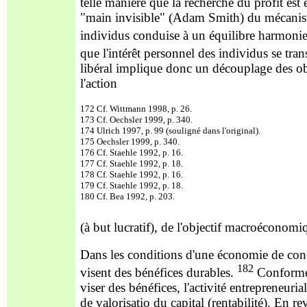
telle manière que la recherche du profit est
é
"main invisible" (Adam Smith) du mécanisme
individus conduise à un équilibre harmonie
que l'intérêt personnel des individus se t
libéral implique donc un découplage des ob
l'action
172 Cf. Wittmann 1998, p. 26.
173 Cf. Oechsler 1999, p. 340.
174 Ulrich 1997, p. 99 (souligné dans l'original).
175 Oechsler 1999, p. 340.
176 Cf. Staehle 1992, p. 16.
177 Cf. Staehle 1992, p. 18.
178 Cf. Staehle 1992, p. 16.
179 Cf. Staehle 1992, p. 18.
180 Cf. Bea 1992, p. 203.
(à but lucratif), de l'objectif macroéconomiq
Dans les conditions d'une économie de conc
182
visent des bénéfices durables.
Conforméme
viser des bénéfices, l'activité entrepreneuria
de valorisatio du capital (rentabilité). En r