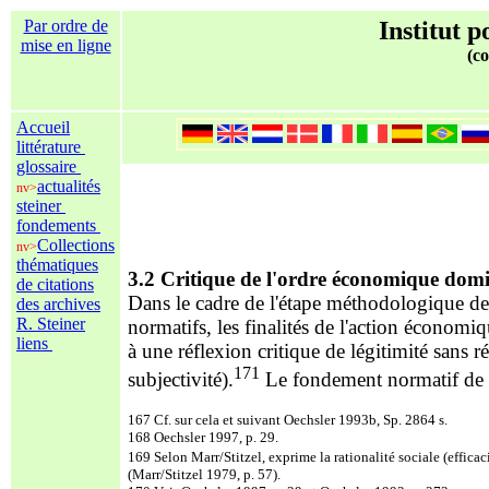
Par ordre de
Institut p
mise en ligne
(co
Accueil
littérature
glossaire
actualités
nv>
steiner
fondements
Collections
nv>
thématiques
3.2 Critique de l'ordre économique dom
de citations
Dans le cadre de l'étape méthodologique de 
des archives
R. Steiner
normatifs, les finalités de l'action économiq
liens
à une réflexion critique de légitimité sans r
171
subjectivité).
Le fondement normatif de l'
167 Cf. sur cela et suivant Oechsler 1993b, Sp. 2864 s.
168 Oechsler 1997, p. 29.
169 Selon Marr/Stitzel, exprime la rationalité sociale (efficac
(Marr/Stitzel 1979, p. 57).