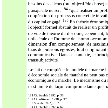
besoins des clients (but objectif/de chose) n
184
puis
qu'elle ne sert
"qu'à réaliser un pro
coopération du processus concret de travail
185
du capital engagé.
En théorie
économique
l'objectif formel abstrait de réaliser un pro
de vue de théorie du discours, cependant, le
unilatérale de l'homme de l'homo oeconomic
dimension d'un comportement (de maximisati
biais de pulsions égoïstes, tout en ignorant
communicative. Dans ce contexte, le princi
transsubjectivité.
Le fait de compléter le modèle de marché li
d'économie sociale de marché ne peut p
as 
économique du marché. Le mécanisme du mar
n'est limité de façon compromettante que pa
181 Cf. Staehle 1992, p. 30.
182 Cf. Wittmann 1998, p. 97.
183 Staehle 1992, p. 62.
184 Cf. Staehle 1992, p. 62.