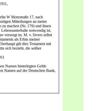
1911,
erlin W Motzstraße 17, nach
ortigen Mitteilungen an meine
h zu machen (Nr. 179) und ihnen
Lebensunterhalte notwendig ist,
 versorgt ist. M. v. Sivers selbst
estaments als Erbin meiner
 Überhaupt gilt dies Testament mit
n sich bezieht, die seither
911
nen Namen hinterlegten Gelde
nen Namen auf der Deutschen Bank,