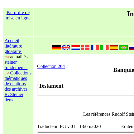
Par ordre de
In
mise en ligne
Accueil
littérature
glossaire
actualités
nv>
steiner
Collection 204
:
fondements
Banquier
Collections
nv>
thématiques
de citations
Testament
des archives
R. Steiner
liens
Les références Rudolf Ste
Traducteur: FG v.01 - 13/05/2020 Editeur 