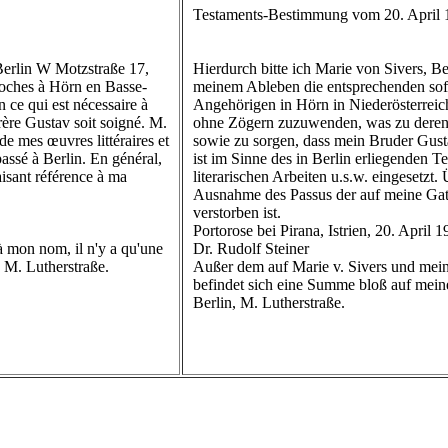
Testaments-Bestimmung vom 20. April 
 Berlin W Motzstraße 17,
Hierdurch bitte ich Marie von Sivers, B
oches à Hörn en Basse-
meinem Ableben die entsprechenden sof
n ce qui est nécessaire à
Angehörigen in Hörn in Niederösterreic
rère Gustav soit soigné. M.
ohne Zögern zuzuwenden, was zu deren 
de mes œuvres littéraires et
sowie zu sorgen, dass mein Bruder Gustav
passé à Berlin. En général,
ist im Sinne des in Berlin erliegenden T
aisant référence à ma
literarischen Arbeiten u.s.w. eingesetzt.
Ausnahme des Passus der auf meine Gatti
verstorben ist.
Portorose bei Pirana, Istrien, 20. April 1
 à mon nom, il n'y a qu'une
Dr. Rudolf Steiner
 M. Lutherstraße.
Außer dem auf Marie v. Sivers und mei
befindet sich eine Summe bloß auf mei
Berlin, M. Lutherstraße.