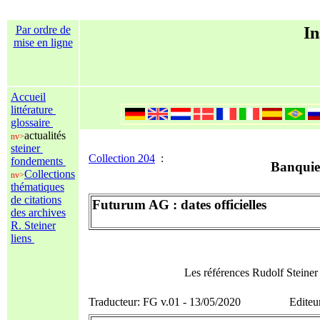
Par ordre de
In
mise en ligne
Accueil
littérature
glossaire
actualités
nv>
steiner
Collection 204
:
fondements
Banquier
Collections
nv>
thématiques
de citations
Futurum AG : dates officielles
des archives
R. Steiner
liens
Les références Rudolf Steine
Traducteur: FG v.01 - 13/05/2020 Editeur 