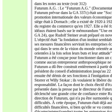
dans les notes au texte (voir 312)
Futurum A.G. : Le "Futurum A.G." (Documentatio
Futurum prévue dans la GA 337c) était une "Soc
promotion internationale des valeurs économiques 
siège était à Dornach ; elle a existé de 1920 à 192
du registre du commerce qu'en 1927. Elle a été fo
idéaux étaient basés sur le mémorandum "Une ent
GA 24), que Rudolf Steiner avait préparé en nov
L'objectif était "la fondation d'un institut sembl
ses mesures financières servirait les entreprises é
qui dans le sens de la vision du monde orientée
orientées à la fois selon leurs buts et leur attitude
Futurum a été conçue pour fonctionner dans un ca
comme aucun entrepreneur anthroposophique ne s'
Futurum a dû être construit entièrement à partir d
président du conseil d'administration jusqu'au 22
ensuite été démis de ses fonctions à l'instigation 
Storrer et Willy Stokar ; ils voulaient le libérer d
responsabilité. La façon dont le choix électif d'éc
présentée dans la presse par le directeur de Fut
déclenché une grande crise de confiance entre Rud
direction de Futurum, qui n'a pu être surmontée
difficultés. À cette époque, Futurum était déjà a
difficultés financières, si bien qu'elle se vu contra
d'écarter/rejeter/(vendre) toutes les entreprises é