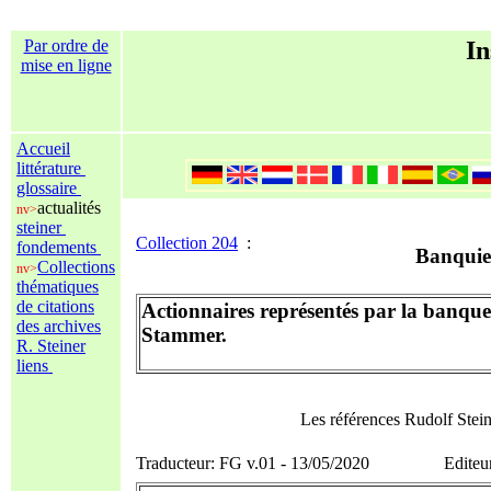
Par ordre de
In
mise en ligne
Accueil
littérature
glossaire
actualités
nv>
steiner
Collection 204
:
fondements
Banquier
Collections
nv>
thématiques
de citations
Actionnaires représentés par la banque
des archives
Stammer.
R. Steiner
liens
Les références Rudolf Stei
Traducteur: FG v.01 - 13/05/2020 Editeur 