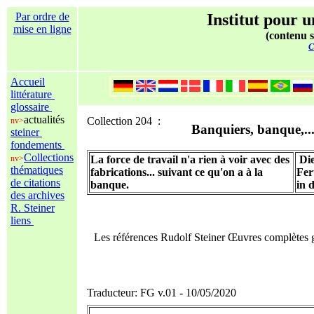
Par ordre de
Institut pour u
mise en ligne
(contenu s
C
Accueil
littérature
glossaire
actualités
Collection 204 :
nv>
Banquiers, banque,..
steiner
fondements
Collections
nv>
La force de travail n'a rien à voir avec des
Die
thématiques
fabrications... suivant ce qu'on a à la
Fer
de citations
banque.
in 
des archives
R. Steiner
liens
Les références Rudolf Steiner Œuvres complètes
Traducteur: FG v.01 - 10/05/2020