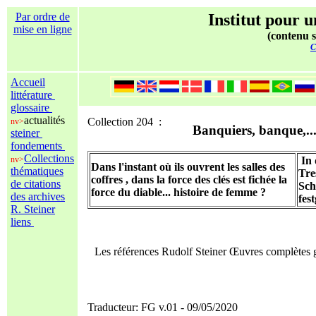
Par ordre de
Institut pour u
mise en ligne
(contenu s
C
Accueil
littérature
glossaire
actualités
Collection 204 :
nv>
Banquiers, banque,..
steiner
fondements
Collections
nv>
In
Dans l'instant où ils ouvrent les salles des
thématiques
Tre
coffres , dans la force des clés est fichée la
de citations
Sch
force du diable... histoire de femme ?
des archives
fes
R. Steiner
liens
Les références Rudolf Steiner Œuvres complètes
Traducteur: FG v.01 - 09/05/2020