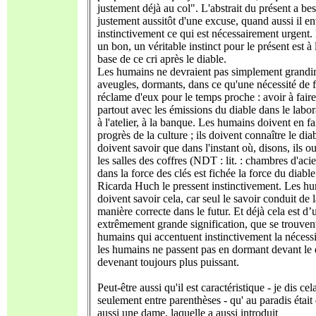
justement déjà au col". L'abstrait du présent a be
justement aussitôt d'une excuse, quand aussi il e
instinctivement ce qui est nécessairement urgent.
un bon, un véritable instinct pour le présent est à 
base de ce cri après le diable.
Les humains ne devraient pas simplement grandi
aveugles, dormants, dans ce qu'une nécessité de f
réclame d'eux pour le temps proche : avoir à faire
partout avec les émissions du diable dans le labor
à l'atelier, à la banque. Les humains doivent en fa
progrès de la culture ; ils doivent connaître le diab
doivent savoir que dans l'instant où, disons, ils o
les salles des coffres (NDT : lit. : chambres d'acie
dans la force des clés est fichée la force du diable
Ricarda Huch le pressent instinctivement. Les h
doivent savoir cela, car seul le savoir conduit de 
manière correcte dans le futur. Et déjà cela est d’
extrêmement grande signification, que se trouven
humains qui accentuent instinctivement la nécess
les humains ne passent pas en dormant devant le 
devenant toujours plus puissant.
Peut-être aussi qu'il est caractéristique - je dis cel
seulement entre parenthèses - qu' au paradis était
aussi une dame, laquelle a aussi introduit