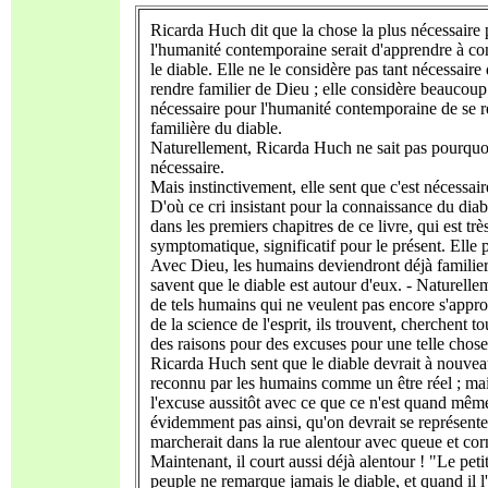
Ricarda Huch dit que la chose la plus nécessaire
l'humanité contemporaine serait d'apprendre à co
le diable. Elle ne le considère pas tant nécessaire
rendre familier de Dieu ; elle considère beaucoup
nécessaire pour l'humanité contemporaine de se 
familière du diable.
Naturellement, Ricarda Huch ne sait pas pourquoi
nécessaire.
Mais instinctivement, elle sent que c'est nécessair
D'où ce cri insistant pour la connaissance du diab
dans les premiers chapitres de ce livre, qui est trè
symptomatique, significatif pour le présent. Elle 
Avec Dieu, les humains deviendront déjà familiers
savent que le diable est autour d'eux. - Naturelle
de tels humains qui ne veulent pas encore s'appr
de la science de l'esprit, ils trouvent, cherchent t
des raisons pour des excuses pour une telle chose
Ricarda Huch sent que le diable devrait à nouvea
reconnu par les humains comme un être réel ; mai
l'excuse aussitôt avec ce que ce n'est quand mêm
évidemment pas ainsi, qu'on devrait se représenter
marcherait dans la rue alentour avec queue et corn
Maintenant, il court aussi déjà alentour ! "Le peti
peuple ne remarque jamais le diable, et quand il l'