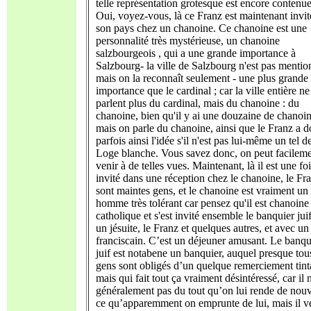
telle représentation grotesque est encore contenue
Oui, voyez-vous, là ce Franz est maintenant invit
son pays chez un chanoine. Ce chanoine est une
personnalité très mystérieuse, un chanoine
salzbourgeois , qui a une grande importance à
Salzbourg- la ville de Salzbourg n'est pas mentio
mais on la reconnaît seulement - une plus grande
importance que le cardinal ; car la ville entière ne
parlent plus du cardinal, mais du chanoine : du
chanoine, bien qu'il y ai une douzaine de chanoin
mais on parle du chanoine, ainsi que le Franz a 
parfois ainsi l'idée s'il n'est pas lui-même un tel de
Loge blanche. Vous savez donc, on peut facilem
venir à de telles vues. Maintenant, là il est une fo
invité dans une réception chez le chanoine, le Fr
sont maintes gens, et le chanoine est vraiment un
homme très tolérant car pensez qu'il est chanoine
catholique et s'est invité ensemble le banquier jui
un jésuite, le Franz et quelques autres, et avec u
franciscain. C’est un déjeuner amusant. Le banqu
juif est notabene un banquier, auquel presque tou
gens sont obligés d’un quelque remerciement tint
mais qui fait tout ça vraiment désintéressé, car il 
généralement pas du tout qu’on lui rende de nou
ce qu’apparemment on emprunte de lui, mais il v