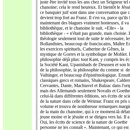
juste être invité tous les ans chez un Seigneur tel 
chanoine; cela le rend heureux. Et bientôt le Jésui
ce banquier juif sont dans une conversation que c
devient trop fort au Franz. Il s'en va, parce qu'ils 
maintenant des blagues vraiment honteuses, il va 
bibliothèque, et le chanoine le suit. «Elle» - la
bibliothèque - « n'était pas grande, mais choisie.
théologie seulement tout de suite le nécessaire, le
Bollandistes, beaucoup de franciscains, Maître E
les exercices spirituels, Catherine de Gênes, la
mystique de Gorres et la symbolique de Mohler. 
philosophie déjà plus: tout Kant, y compris les éc
la Société Kant, Upanishads de Deussen et son hi
de la philosophie, la philosophie du comme si de
Vaihinger, et beaucoup d'épistémologique. Ensuit
classiques grecs et romains, Shakespeare, Calder
Cervantes, Dante, Machiavel et Balzac dans l'orig
mais des Allemands seulement Novalis et Goethe
celui-là dans différentes éditions, ses écrits de sc
de la nature dans celle de Weimar. Franz en pris 
volume et trouva de nombreuse remarques margi
de la main du chanoine, qui à ce moment-là délai
jeune moine et le jésuite et se dirigea vers lui. Il a
Oui, les écrits de science de la nature de Goethe
personne ne les connaît ». Maintenant, ce qui est