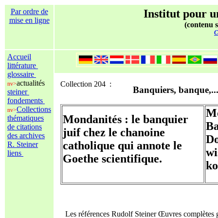
Par ordre de
Institut pour u
mise en ligne
(contenu s
C
Accueil
littérature
glossaire
actualités
Collection 204 :
nv>
Banquiers, banque,..
steiner
fondements
Collections
nv>
Mo
Mondanités : le banquier
thématiques
Ba
de citations
juif chez le chanoine
des archives
Do
catholique qui annote le
R. Steiner
wi
liens
Goethe scientifique.
ko
Les références Rudolf Steiner Œuvres complètes 