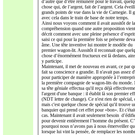
d’autre que d’être rémunéré pour le travail, quel
chose qui, de l’argent, fait de l’argent. Cela éveil
grands points de vue dans la vie de Carnegie. Il g
avec cela dans le train de base de notre temps.
Ainsi nous voyons comment il avait aussitôt de l
compréhension quand une autre proposition vient.
décrit comment avec une pleine présence d’esprit,
saisi ce qui pour la première fois se présente dev
âme. Une tête inventive lui montre le modèle du
premier wagon-lit. Aussitôt il reconnait que quel
chose d’énormément fructueux est là dedans, ains
y participe.
Maintenant, il met de nouveau en avant, ce par q
fait sa conscience a grandie. Il n'avait pas assez d
pour participer de manière appropriée à l’entrepri
la première compagnie de wagon-lits du monde.
sa tête géniale effectua qu'il reçu déjà effectivem
l'argent d'une banque : il établit là son premier eff
(NDT lettre de change). Ce n'est rien de spécial, d
mais c'est quelque chose de spécial qu'il trouve u
banquier qui prend cet effet pour «bon». Et c'était
cas. Maintenant il avait seulement besoin d’édifie
pour devenir entièrement l’homme du présent. C’
pourquoi nous n’avons pas à nous émerveiller qu
lorsque lui vint la pensée, de remplacer les nomb