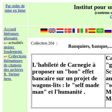
Par ordre de
Institut pour u
mise en ligne
(contenu s
C
Accueil
littérature
glossaire
actualités
Collection 204 :
nv>
Banquiers, banque,..
steiner
fondements
Collections
nv>
Ca
thématiques
L'habileté de Carnegie à
"g
de citations
des archives
proposer un "bon" effet
Sc
R. Steiner
bancaire sur un projet de
an
liens
wagons-lits : le "self made
"s
man" et l'humanité .
Me
Me