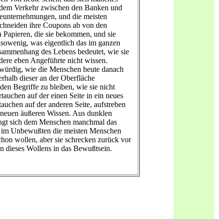
n dem Verkehr zwischen den Banken und
ieunternehmungen, und die meisten
chneiden ihre Coupons ab von den
n Papieren, die sie bekommen, und sie
sowenig, was eigentlich das im ganzen
sammenhang des Lebens bedeutet, wie sie
dere eben Angeführte nicht wissen.
würdig, wie die Menschen heute danach
erhalb dieser an der Oberfläche
n Begriffe zu bleiben, wie sie nicht
tauchen auf der einen Seite in ein neues
tauchen auf der anderen Seite, aufstreben
 neuen äußeren Wissen. Aus dunklen
ingt sich dem Menschen manchmal das
s im Unbewußten die meisten Menschen
schon wollen, aber sie schrecken zurück vor
 dieses Wollens in das Bewußtsein.