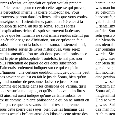
temps récents, on appelait ce qu’on voulait prendre
herein, ja n
intérieurement pour recevoir cette sagesse qui provoque
was man inn
la perception interne, la pierre philosophale. Vous
zu bekomme
trouverez partout dans les livres utiles que vous voulez
hervorruft,
enseigner sur l'orientalisme, partout la référence à la
gebräuchlic
boisson de soma, au jus de soma. Toutes sortes
Orientalism
d'explications riches d’esprit se trouvent là-dessus,
auf den Som
parce que les humains ne sont jamais rendus attentif par
sehr geistvo
la véritable sagesse d'initiation, sur ce qu’est en fait
die Mensche
substantiellement la boisson de soma. Justement ainsi,
aus niemals
dans toutes sortes de livres historiques, vous serez
der Somatran
rendus attentif qu’on ne sait donc pas quelle substance
werden Sie i
est la pierre philosophale. Toutefois, je n'ai pas non
hingewiesen
plus l'intention de parler de ces deux substances.
der Stein de
J’aimerais seulement indiquer sur ce qui est plein
gerade vor,
d’humour : une certaine érudition indique qu'on ne peut
Ich möchte 
pas savoir ce qu’est en fait le jus de Soma, bien qu’un
eine gewiss
grand nombre de personnes boive ce jus de Soma,
nicht wissen
comme est partagé dans les chansons de Varuna, qu'il
trotzdem ei
pousse sur la montagne, et qu'ils en boivent des litres.
Somasaft, d
Et ainsi est aussi indiqué qu'une certaine substance
mitgeteilt i
existe comme la pierre philosophale qu’on ne saurait en
Und so wird
fait pas ce que les savants alchimistes comprennent
gewisse Subs
sous cette pierre des sages, bien que les humains des
daß man nic
temps actuels brûlent aussi des kilos de cette pierre des
Alchimisten