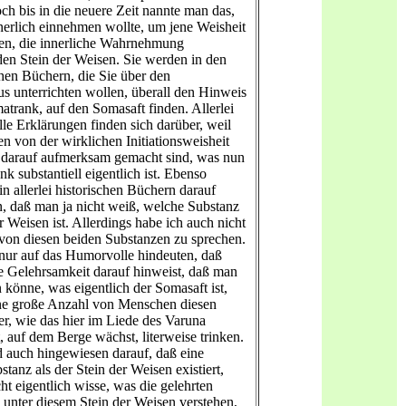
och bis in die neuere Zeit nannte man das,
erlich einnehmen wollte, um jene Weisheit
n, die innerliche Wahrnehmung
 den Stein der Weisen. Sie werden in den
hen Büchern, die Sie über den
us unterrichten wollen, überall den Hinweis
atrank, auf den Somasaft finden. Allerlei
lle Erklärungen finden sich darüber, weil
n von der wirklichen Initiationsweisheit
 darauf aufmerksam gemacht sind, was nun
k substantiell eigentlich ist. Ebenso
n allerlei historischen Büchern darauf
, daß man ja nicht weiß, welche Substanz
r Weisen ist. Allerdings habe ich auch nicht
 von diesen beiden Substanzen zu sprechen.
nur auf das Humorvolle hindeuten, daß
e Gelehrsamkeit darauf hinweist, daß man
 könne, was eigentlich der Somasaft ist,
ne große Anzahl von Menschen diesen
er, wie das hier im Liede des Varuna
st, auf dem Berge wächst, literweise trinken.
 auch hingewiesen darauf, daß eine
tanz als der Stein der Weisen existiert,
ht eigentlich wisse, was die gelehrten
 unter diesem Stein der Weisen verstehen,