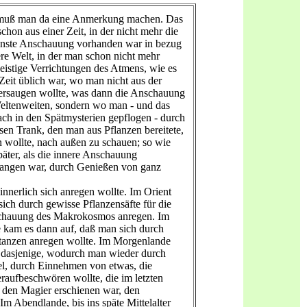
 muß man da eine Anmerkung machen. Das
schon aus einer Zeit, in der nicht mehr die
reinste Anschauung vorhanden war in bezug
ere Welt, in der man schon nicht mehr
geistige Verrichtungen des Atmens, wie es
 Zeit üblich war, wo man nicht aus der
ersaugen wollte, was dann die Anschauung
eltenweiten, sondern wo man - und das
ach in den Spätmysterien gepflogen - durch
sen Trank, den man aus Pflanzen bereitete,
n wollte, nach außen zu schauen; so wie
äter, als die innere Anschauung
gangen war, durch Genießen von ganz
innerlich sich anregen wollte. Im Orient
sich durch gewisse Pflanzensäfte für die
chauung des Makrokosmos anregen. Im
kam es dann auf, daß man sich durch
tanzen anregen wollte. Im Morgenlande
 dasjenige, wodurch man wieder durch
el, durch Einnehmen von etwas, die
eraufbeschwören wollte, die im letzten
 den Magier erschienen war, den
Im Abendlande, bis ins späte Mittelalter