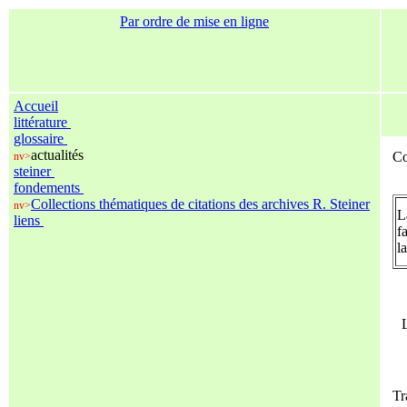
Par ordre de mise en ligne
Accueil
littérature
glossaire
actualités
Co
nv>
steiner
fondements
Collections thématiques de citations des archives R. Steiner
nv>
L
liens
f
l
Tr