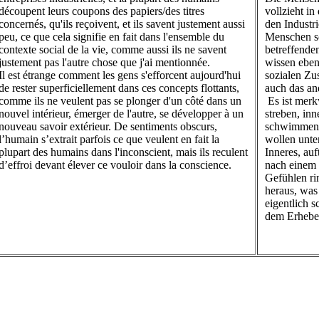
découpent leurs coupons des papiers/des titres
vollzieht i
concernés, qu'ils reçoivent, et ils savent justement aussi
den Industr
peu, ce que cela signifie en fait dans l'ensemble du
Menschen s
contexte social de la vie, comme aussi ils ne savent
betreffende
justement pas l'autre chose que j'ai mentionnée.
wissen eben
Il est étrange comment les gens s'efforcent aujourd'hui
sozialen Zu
de rester superficiellement dans ces concepts flottants,
auch das an
comme ils ne veulent pas se plonger d'un côté dans un
Es ist merk
nouvel intérieur, émerger de l'autre, se développer à un
streben, inn
nouveau savoir extérieur. De sentiments obscurs,
schwimmende
l’humain s’extrait parfois ce que veulent en fait la
wollen unter
plupart des humains dans l'inconscient, mais ils reculent
Inneres, auf
d’effroi devant élever ce vouloir dans la conscience.
nach einem
Gefühlen r
heraus, wa
eigentlich 
dem Erheben