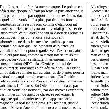
Toutefois, on doit faire là une remarque. Le poème est
Allerdings
déjà d’une époque où était présente la plus ancienne, la
Gedicht ist 
plus pure intuition par rapport au monde extérieur, dans
urälteste, 
lequel on ne voulait déjà plus, par de pures fonctions
auf die äuß
spirituelles de la respiration, comme c’était courant
durch rein 
dans les anciens temps, où on ne voulait plus sucer de
in der alten
l'inspiration, ce qui alors donnait la vision des lointains
Einatmung 
cosmiques, mais où - et cela a été souvent
ergab der W
labouré/soigné dans les mystères tardifs - par une
wurde vielf
certaine boisson que l’on préparait de plantes, on
einen gewis
voulait se stimuler pour regarder vers l'extérieur ; ainsi
sich anrege
qu’alors plus tard, comme la vision intérieure s’était
man dann sp
perdue, on voulait se stimuler intérieurement par la
verlorenge
consommation (NDT : das Geniesen : aussi de
bestimmten
savourer) de substances bien déterminées. En Orient,
Substanzen 
on voulait se stimuler par certains jus de plantes pour la
wollte man 
vision/contemplation du macrocosme. En Occident,
äußere Ans
cela en vint alors à ce qu'on voulait se stimuler par des
Abendlande 
substances intérieures. En Orient, on nomma ce par
innere Subs
quoi on voulait de nouveau, par des moyens extérieurs,
nannte man
par l’ingestion de quelque chose, se provoquer la
äußere Mitt
capacité qui en dernier reste était apparue par le
Fähigkeit h
magicien, la boisson de Soma. En Occident, jusque
Reste durch
dans le Moyen Âge tardif, oui encore jusque dans les
Somatrank. 