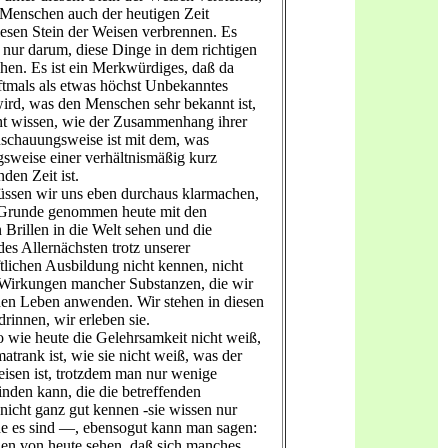
Menschen auch der heutigen Zeit
iesen Stein der Weisen verbrennen. Es
h nur darum, diese Dinge in dem richtigen
ehen. Es ist ein Merkwürdiges, daß da
oftmals als etwas höchst Unbekanntes
 wird, was den Menschen sehr bekannt ist,
cht wissen, wie der Zusammenhang ihrer
schauungsweise ist mit dem, was
weise einer verhältnismäßig kurz
den Zeit ist.
ssen wir uns eben durchaus klarmachen,
 Grunde genommen heute mit den
 Brillen in die Welt sehen und die
es Allernächsten trotz unserer
tlichen Ausbildung nicht kennen, nicht
Wirkungen mancher Substanzen, die wir
chen Leben anwenden. Wir stehen in diesen
rinnen, wir erleben sie.
 wie heute die Gelehrsamkeit nicht weiß,
atrank ist, wie sie nicht weiß, was der
eisen ist, trotzdem man nur wenige
nden kann, die die betreffenden
nicht ganz gut kennen -sie wissen nur
he es sind —, ebensogut kann man sagen:
n von heute sehen, daß sich manches