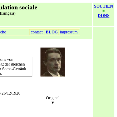
ulation sociale
SOUTIEN
=
 français)
DONS
rche
contact
BLOG
impressum
ons von
gt der gleichen
m Soma-Getränk
n.
) 26/12/1920
Original
▼