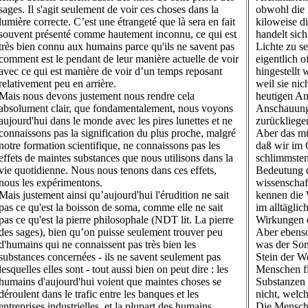
sages. Il s'agit seulement de voir ces choses dans la
obwohl die 
lumière correcte. C’est une étrangeté que là sera en fait
kiloweise d
souvent présenté comme hautement inconnu, ce qui est
handelt sic
très bien connu aux humains parce qu'ils ne savent pas
Lichte zu s
comment est le pendant de leur manière actuelle de voir
eigentlich 
avec ce qui est manière de voir d’un temps reposant
hingestellt
relativement peu en arrière.
weil sie ni
Mais nous devons justement nous rendre cela
heutigen An
absolument clair, que fondamentalement, nous voyons
Anschauungs
aujourd'hui dans le monde avec les pires lunettes et ne
zurückliegen
connaissons pas la signification du plus proche, malgré
Aber das mü
notre formation scientifique, ne connaissons pas les
daß wir im
effets de maintes substances que nous utilisons dans la
schlimmsten
vie quotidienne. Nous nous tenons dans ces effets,
Bedeutung d
nous les expérimentons.
wissenschaf
Mais justement ainsi qu’aujourd'hui l'érudition ne sait
kennen die 
pas ce qu'est la boisson de soma, comme elle ne sait
im alltägli
pas ce qu'est la pierre philosophale (NDT lit. La pierre
Wirkungen d
des sages), bien qu’on puisse seulement trouver peu
Aber ebenso
d'humains qui ne connaissent pas très bien les
was der Som
substances concernées - ils ne savent seulement pas
Stein der W
lesquelles elles sont - tout aussi bien on peut dire : les
Menschen fi
humains d'aujourd'hui voient que maintes choses se
Substanzen 
déroulent dans le trafic entre les banques et les
nicht, welc
entreprises industrielles, et la plupart des humains
Die Mensche