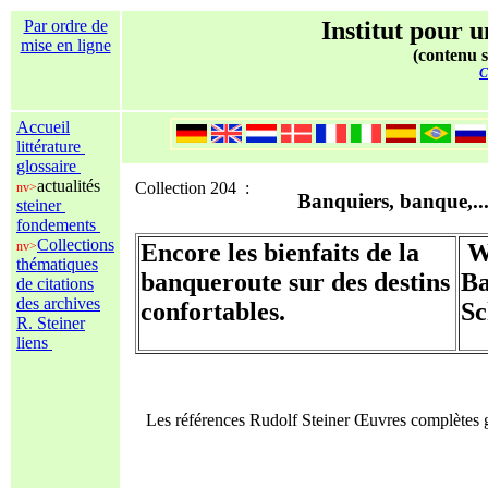
Par ordre de
Institut pour u
mise en ligne
(contenu s
C
Accueil
littérature
glossaire
actualités
Collection 204 :
nv>
Banquiers, banque,..
steiner
fondements
Collections
nv>
Encore les bienfaits de la
Wi
thématiques
banqueroute sur des destins
Ba
de citations
des archives
confortables.
Sc
R. Steiner
liens
Les références Rudolf Steiner Œuvres complètes