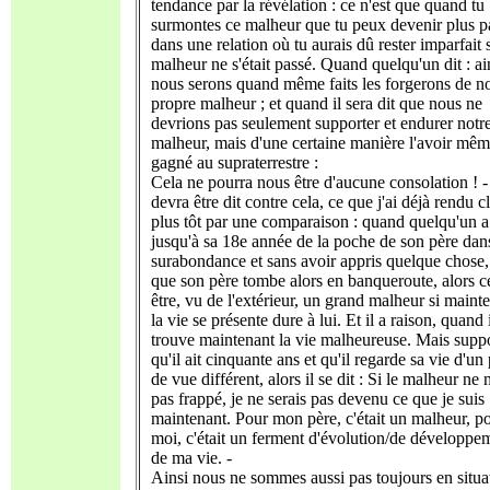
tendance par la révélation : ce n'est que quand tu
surmontes ce malheur que tu peux devenir plus pa
dans une relation où tu aurais dû rester imparfait s
malheur ne s'était passé. Quand quelqu'un dit : ai
nous serons quand même faits les forgerons de no
propre malheur ; et quand il sera dit que nous ne
devrions pas seulement supporter et endurer notr
malheur, mais d'une certaine manière l'avoir mê
gagné au supraterrestre :
Cela ne pourra nous être d'aucune consolation ! -
devra être dit contre cela, ce que j'ai déjà rendu cl
plus tôt par une comparaison : quand quelqu'un 
jusqu'à sa 18e année de la poche de son père dan
surabondance et sans avoir appris quelque chose,
que son père tombe alors en banqueroute, alors c
être, vu de l'extérieur, un grand malheur si maint
la vie se présente dure à lui. Et il a raison, quand 
trouve maintenant la vie malheureuse. Mais sup
qu'il ait cinquante ans et qu'il regarde sa vie d'un
de vue différent, alors il se dit : Si le malheur ne 
pas frappé, je ne serais pas devenu ce que je suis
maintenant. Pour mon père, c'était un malheur, p
moi, c'était un ferment d'évolution/de développe
de ma vie. -
Ainsi nous ne sommes aussi pas toujours en situa