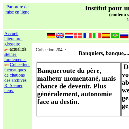
Par ordre de
Institut pour u
mise en ligne
(contenu s
C
Accueil
littérature
glossaire
actualités
Collection 204 :
nv>
Banquiers, banque,..
steiner
fondements
Collections
nv>
De
Banqueroute du père,
thématiques
vo
de citations
malheur momentané, mais
des archives
ab
chance de devenir. Plus
R. Steiner
we
liens
généralement, autonomie
ge
face au destin.
ge