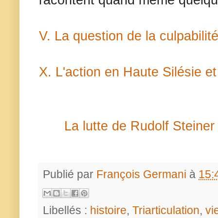
racontent quand même quelqu
V. La question de la culpabilit
X. L'action en Haute Silésie e
La lutte de Rudolf Steiner 
Publié par
François Germani
à
15:
Libellés :
histoire
,
Triarticulation
,
vi