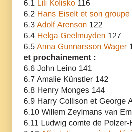
6.1
Lili Kolisko
116
6.2
Hans Eiselt et son groupe
6.3
Adolf Arenson
122
6.4
Helga Geelmuyden
127
6.5
Anna Gunnarsson Wager
1
et prochainement :
6.6 John Leino 141
6.7 Amalie Künstler 142
6.8 Henry Monges 144
6.9 Harry Collison et Georg
6.10 Willem Zeylmans van E
6.11 Ludwig comte de Polzer-