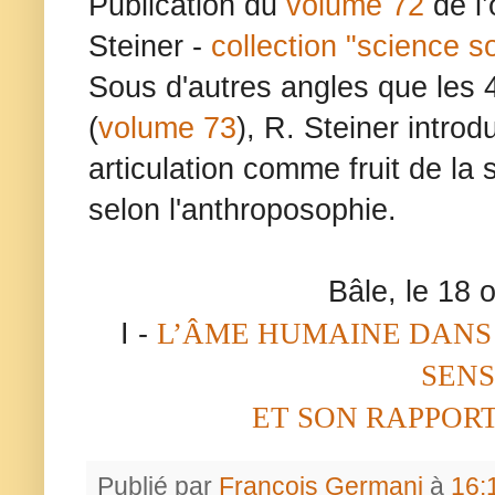
Publication du
volume 72
de l
Steiner -
collection "science soc
Sous d'autres angles que les 
(
volume 73
), R. Steiner introd
articulation comme fruit de la 
selon l'anthroposophie.
Bâle, le 18 
I -
L’ÂME HUMAINE DANS
SENS
ET SON RAPPORT
Publié par
François Germani
à
16: