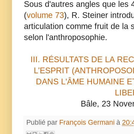
Sous d'autres angles que les 
(
volume 73
), R. Steiner introd
articulation comme fruit de la 
selon l'anthroposophie.
III. RÉSULTATS DE LA R
L’ESPRIT (ANTHROPOSO
DANS L'ÂME HUMAINE E
LIBE
Bâle, 23 No
Publié par
François Germani
à
20: